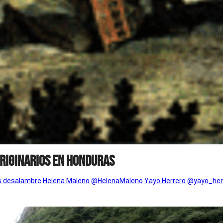
originarios en Honduras
es desalambre
Helena Maleno
@HelenaMaleno
Yayo Herrero
@yayo_her