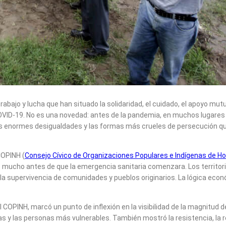
rabajo y lucha que han situado la solidaridad, el cuidado, el apoyo mu
VID-19. No es una novedad: antes de la pandemia, en muchos lugares lo
o las enormes desigualdades y las formas más crueles de persecución 
COPINH (
Consejo Cívico de Organizaciones Populares e Indígenas de H
e mucho antes de que la emergencia sanitaria comenzara. Los territor
 supervivencia de comunidades y pueblos originarios. La lógica económ
 COPINH, marcó un punto de inflexión en la visibilidad de la magnitud
iñas y las personas más vulnerables. También mostró la resistencia, la