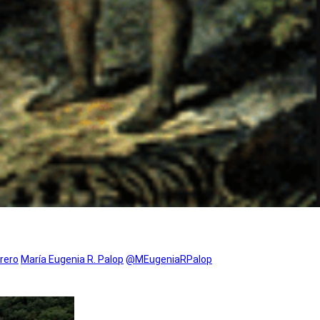
rero
María Eugenia R. Palop
@MEugeniaRPalop