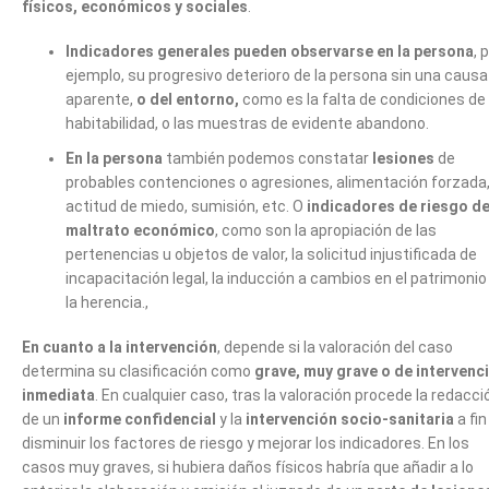
físicos, económicos y sociales
.
Indicadores generales pueden observarse en la persona
, 
ejemplo, su progresivo deterioro de la persona sin una causa
aparente,
o del entorno,
como es la falta de condiciones de
habitabilidad, o las muestras de evidente abandono.
En la persona
también podemos constatar
lesiones
de
probables contenciones o agresiones, alimentación forzada
actitud de miedo, sumisión, etc. O
indicadores de riesgo d
maltrato económico
, como son la apropiación de las
pertenencias u objetos de valor, la solicitud injustificada de
incapacitación legal, la inducción a cambios en el patrimonio
la herencia.,
En cuanto a la intervención
, depende si la valoración del caso
determina su clasificación como
grave, muy grave o de intervenc
inmediata
. En cualquier caso, tras la valoración procede la redacci
de un
informe confidencial
y la
intervención socio-sanitaria
a fin
disminuir los factores de riesgo y mejorar los indicadores. En los
casos muy graves, si hubiera daños físicos habría que añadir a lo