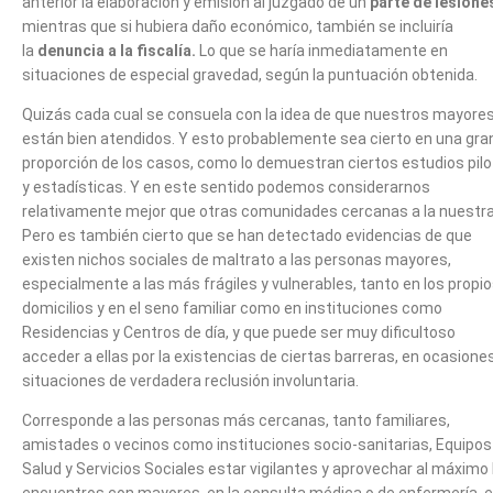
anterior la elaboración y emisión al juzgado de un
parte de lesione
mientras que si hubiera daño económico, también se incluiría
la
denuncia a la fiscalía.
Lo que se haría inmediatamente en
situaciones de especial gravedad, según la puntuación obtenida.
Quizás cada cual se consuela con la idea de que nuestros mayore
están bien atendidos. Y esto probablemente sea cierto en una gra
proporción de los casos, como lo demuestran ciertos estudios pilo
y estadísticas. Y en este sentido podemos considerarnos
relativamente mejor que otras comunidades cercanas a la nuestra
Pero es también cierto que se han detectado evidencias de que
existen nichos sociales de maltrato a las personas mayores,
especialmente a las más frágiles y vulnerables, tanto en los propi
domicilios y en el seno familiar como en instituciones como
Residencias y Centros de día, y que puede ser muy dificultoso
acceder a ellas por la existencias de ciertas barreras, en ocasione
situaciones de verdadera reclusión involuntaria.
Corresponde a las personas más cercanas, tanto familiares,
amistades o vecinos como instituciones socio-sanitarias, Equipos
Salud y Servicios Sociales estar vigilantes y aprovechar al máximo 
encuentros con mayores, en la consulta médica o de enfermería, 