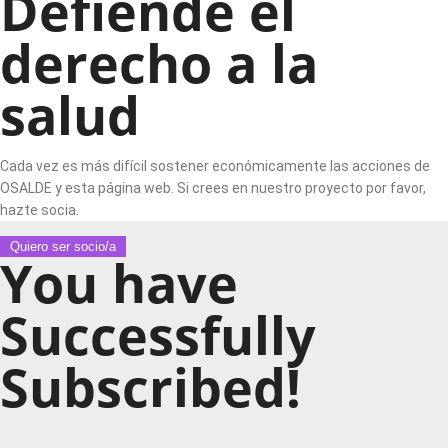
Defiende el
derecho a la
salud
Cada vez es más difícil sostener económicamente las acciones de
OSALDE y esta página web. Si crees en nuestro proyecto por favor,
hazte socia.
Quiero ser socio/a
You have
Successfully
Subscribed!