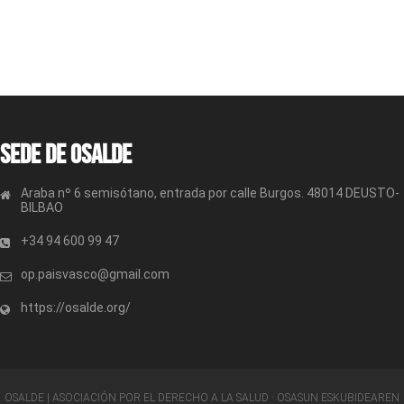
Sede de OSALDE
Araba nº 6 semisótano, entrada por calle Burgos. 48014 DEUSTO-
BILBAO
+34 94 600 99 47
op.paisvasco@gmail.com
https://osalde.org/
OSALDE | ASOCIACIÓN POR EL DERECHO A LA SALUD · OSASUN ESKUBIDEAREN