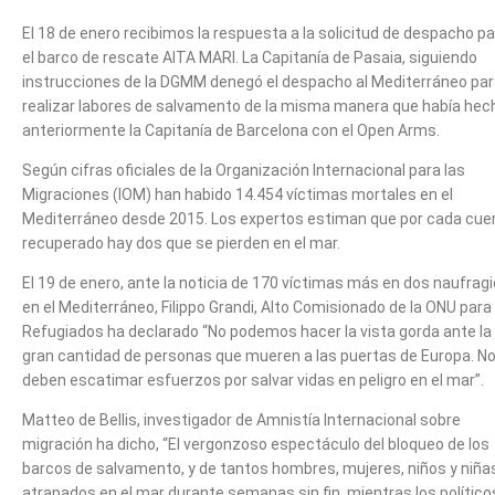
El 18 de enero recibimos la respuesta a la solicitud de despacho p
el barco de rescate AITA MARI. La Capitanía de Pasaia, siguiendo
instrucciones de la DGMM denegó el despacho al Mediterráneo pa
realizar labores de salvamento de la misma manera que había hec
anteriormente la Capitanía de Barcelona con el Open Arms.
Según cifras oficiales de la Organización Internacional para las
Migraciones (IOM) han habido 14.454 víctimas mortales en el
Mediterráneo desde 2015. Los expertos estiman que por cada cue
recuperado hay dos que se pierden en el mar.
El 19 de enero, ante la noticia de 170 víctimas más en dos naufrag
en el Mediterráneo, Filippo Grandi, Alto Comisionado de la ONU para
Refugiados ha declarado “No podemos hacer la vista gorda ante la
gran cantidad de personas que mueren a las puertas de Europa. No
deben escatimar esfuerzos por salvar vidas en peligro en el mar”.
Matteo de Bellis, investigador de Amnistía Internacional sobre
migración ha dicho, “El vergonzoso espectáculo del bloqueo de los
barcos de salvamento, y de tantos hombres, mujeres, niños y niña
atrapados en el mar durante semanas sin fin, mientras los político