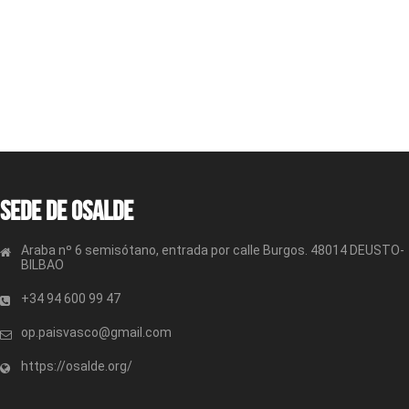
Sede de OSALDE
Araba nº 6 semisótano, entrada por calle Burgos. 48014 DEUSTO-
BILBAO
+34 94 600 99 47
op.paisvasco@gmail.com
https://osalde.org/