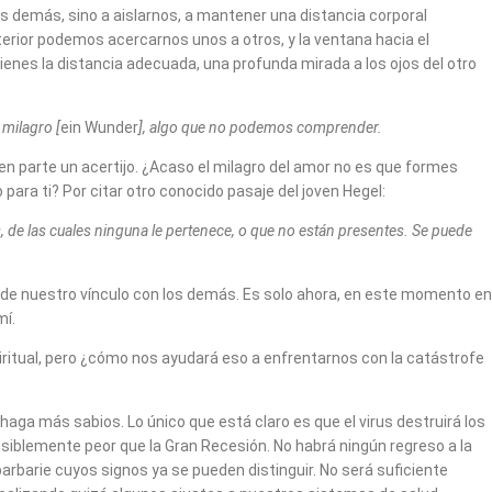
s demás, sino a aislarnos, a mantener una distancia corporal
terior podemos acercarnos unos a otros, y la ventana hacia el
enes la distancia adecuada, una profunda mirada a los ojos del otro
 milagro [
ein Wunder
], algo que no podemos comprender.
n parte un acertijo. ¿Acaso el milagro del amor no es que formes
ara ti? Por citar otro conocido pasaje del joven Hegel:
, de las cuales ninguna le pertenece, o que no están presentes. Se puede
d de nuestro vínculo con los demás. Es solo ahora, en este momento en
mí.
itual, pero ¿cómo nos ayudará eso a enfrentarnos con la catástrofe
haga más sabios. Lo único que está claro es que el virus destruirá los
blemente peor que la Gran Recesión. No habrá ningún regreso a la
rbarie cuyos signos ya se pueden distinguir. No será suficiente