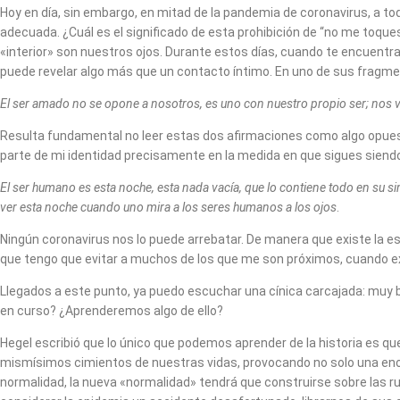
Hoy en día, sin embargo, en mitad de la pandemia de coronavirus, a 
adecuada. ¿Cuál es el significado de esta prohibición de “no me toque
«interior» son nuestros ojos. Durante estos días, cuando te encuentra
puede revelar algo más que un contacto íntimo. En uno de sus fragmen
El ser amado no se opone a nosotros, es uno con nuestro propio ser; nos ve
Resulta fundamental no leer estas dos afirmaciones como algo opuesto
parte de mi identidad precisamente en la medida en que sigues siendo u
El ser humano es esta noche, esta nada vacía, que lo contiene todo en su 
ver esta noche cuando uno mira a los seres humanos a los ojos
.
Ningún coronavirus nos lo puede arrebatar. De manera que existe la e
que tengo que evitar a muchos de los que me son próximos, cuando e
Llegados a este punto, ya puedo escuchar una cínica carcajada: muy 
en curso? ¿Aprenderemos algo de ello?
Hegel escribió que lo único que podemos aprender de la historia es qu
mismísimos cimientos de nuestras vidas, provocando no solo una eno
normalidad, la nueva «normalidad» tendrá que construirse sobre las r