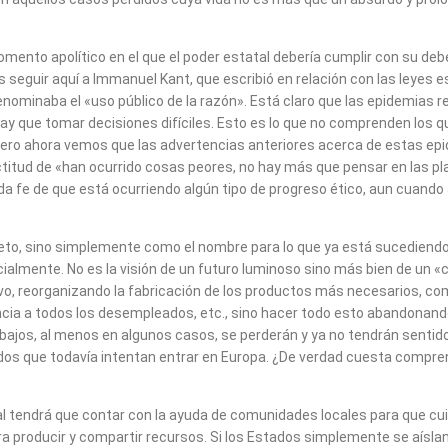
momento apolítico en el que el poder estatal debería cumplir con su de
 seguir aquí a Immanuel Kant, que escribió en relación con las leyes 
nominaba el «uso público de la razón». Está claro que las epidemias
y que tomar decisiones difíciles. Esto es lo que no comprenden los 
ero ahora vemos que las advertencias anteriores acerca de estas epid
itud de «han ocurrido cosas peores, no hay más que pensar en las p
fe de que está ocurriendo algún tipo de progreso ético, aun cuando 
to, sino simplemente como el nombre para lo que ya está sucediend
cialmente. No es la visión de un futuro luminoso sino más bien de un
o, reorganizando la fabricación de los productos más necesarios, com
cia a todos los desempleados, etc., sino hacer todo esto abandonand
trabajos, al menos en algunos casos, se perderán y ya no tendrán sent
dos que todavía intentan entrar en Europa. ¿De verdad cuesta compre
 tendrá que contar con la ayuda de comunidades locales para que cuiden
ara producir y compartir recursos. Si los Estados simplemente se aísl