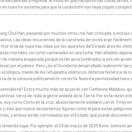
 consecuencias y regresar al modo en que hacíamos las cosas antes, 
do en nuestro sistema para que la catástrofe nos haya cogido complet
ung-Chul Han, pasando por muchos otros, me han criticado, e incluso s
rus. Las ideas recurrentes de la cacofonía de voces eran fácilmente 
rol total de nuestras vidas por los aparatos del Estado al estilo chi
azas mortales, no como camaradas en una lucha. Han añadido algunas 
n de manera exagerada porque están acostumbrados a vivir sin auténti
var por el pánico. Pero ¿es el Occidente desarrollado realmente tan 
ológica, miedo de los refugiados islámicos, defensa histérica de nues
rza de la censura políticamente correcta. Nuestra permisividad hace 
vivencialista? Estoy mucho más de acuerdo con Catherine Malabou, qu
sentirse cerca de toda la gente aislada de la Tierra. Por esta razón int
soy como Cristo en la cruz, absolutamente solidario con él. Y hoy en 
ge y más que nunca necesitamos figuras como él para evitar peligros
s demás, y ambos están controlados por el Estado, que puede desconect
eniendo lugar. Por ejemplo: el 24 de marzo de 2020 Boris Johnson anunc