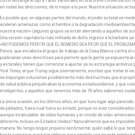
como Assange le dijo a Yanis Varoufakis en una breve conversación te
en todas las direcciones, de lo mejor a lo peor. Nuestra situación act
Es posible que, en algunas partes del mundo, el poder estatal se medio
aceleran amenazas como el hambre o la degradación medioambiental. Es 
nuestra nación» (algunos grupos ya están alentando a aquellos de sus 
Una versión capitalista más refinada de dicho regreso a la barbarie y
«NO PODEMOS PERITIR QUE EL REMEDIO SEA PEOR QUE EL PROBLEMA. 
Pence, que encabeza el grupo de trabajo de la Casa Blanca contra el c
publicarían unas directrices para permitir que la gente ya expuesta al
y estatales tienen que comenzar a ajustar ya su estrategia antivirus
York Times
, al que Trump sigue atentamente, escribió que tratar el 
se impongan soluciones posiblemente más destructivas que el propio 
de salud pública perjudicaban la economía estadounidense, y que creí
inteligentes, y aquellos que tenemos más de 70 años sabremos cuid
La única ocasión, en los últimos años, en que tuvo lugar algo pareci
de jubilados, fuera cual fuera su estado, porque no eran considerados
aunque incalculable, de vidas humanas y el «modo de vida» americano (
diferente, incluso en Estados Unidos? Naturalmente que es imposible
manera. No tengo ningún prejuicio sentimental: quién sabe lo que te
hasta conseguir que haya píldoras para permitir una muerte indolora 