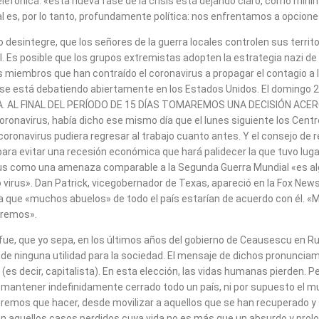
lefónica: «esta nueva fase de la crisis está dejando claro, como míni
ual es, por lo tanto, profundamente política: nos enfrentamos a opcione
 desintegre, que los señores de la guerra locales controlen sus territo
posible que los grupos extremistas adopten la estrategia nazi de «dej
miembros que han contraído el coronavirus a propagar el contagio a los
a se está debatiendo abiertamente en los Estados Unidos. El domingo 2
AL FINAL DEL PERÍODO DE 15 DÍAS TOMAREMOS UNA DECISIÓN ACERCA
oronavirus, había dicho ese mismo día que el lunes siguiente los Cent
 coronavirus pudiera regresar al trabajo cuanto antes. Y el consejo de 
 para evitar una recesión económica que hará palidecer la que tuvo lu
virus como una amenaza comparable a la Segunda Guerra Mundial «es a
virus». Dan Patrick, vicegobernador de Texas, apareció en la Fox New
a que «muchos abuelos» de todo el país estarían de acuerdo con él. «
aremos».
do fue, que yo sepa, en los últimos años del gobierno de Ceausescu en
 de ninguna utilidad para la sociedad. El mensaje de dichos pronunciam
es decir, capitalista). En esta elección, las vidas humanas pierden. 
 mantener indefinidamente cerrado todo un país, ni por supuesto el m
ndremos que hacer, desde movilizar a aquellos que se han recuperado 
en aquellos casos perdidos cuya vida no es más que un absurdo y prolo