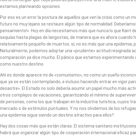
estamos planteando opciones.
Por eso es un error la postura de aquellos que ven la crisis como un 
futuro no muy lejano se restaure algún tipo de normalidad. Deberíamos
pensamiento!». Hoy en día necesitamos más que nunca lo que Kant de
sequías hasta plagas de langostas, de manera que es ahora cuando ha
relativamente pequeño de muertos: sí, no es más que una epidemia, p
Naturalmente, podemos adoptar una «prudente» actitud resignada act
comparación ya dice mucho. El pánico que estamos experimentando da 
como nuestro destino.
Ahí es donde aparece mi de «comunismo», no como un sueño inconcre
que ya se están contemplando, e incluso haciendo entrar en vigor par
desastre». El Estado no solo debería asumir un papel mucho más activ
otros complejos de vacaciones, garantizando el mínimo de superviven
de personas, como los que trabajan en la industria turística, cuyos 
mercado o de estímulos puntuales. Y no nos olvidemos de los refugia
una epidemia sigue siendo un destino atractivo para ellos?
Hay dos cosas más que están claras. El sistema sanitario institucional
habrá que organizar algún tipo de cooperación internacional eficaz p