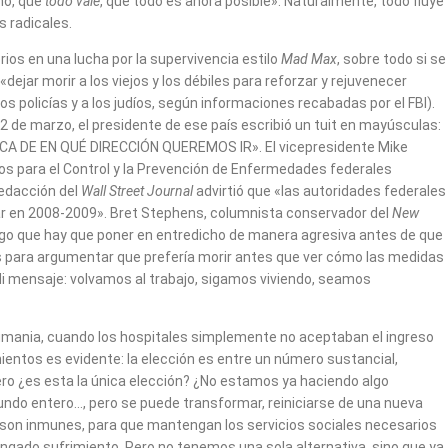
mo, que
todo vale
, que todo es ahora posible». Naturalmente, todo fluye
s radicales.
rios en una lucha por la supervivencia estilo
Mad Max
, sobre todo si se
ar morir a los viejos y los débiles para reforzar y rejuvenecer
 policías y a los judíos, según informaciones recabadas por el FBI).
2 de marzo, el presidente de ese país escribió un tuit en mayúsculas:
 DE EN QUÉ DIRECCIÓN QUEREMOS IR». El vicepresidente Mike
ros para el Control y la Prevención de Enfermedades federales
redacción del
Wall Street Journal
advirtió que «las autoridades federales
gar en 2008-2009». Bret Stephens, columnista conservador del
New
lgo que hay que poner en entredicho de manera agresiva antes de que
s para argumentar que prefería morir antes que ver cómo las medidas
Mi mensaje: volvamos al trabajo, sigamos viviendo, seamos
 Rumania, cuando los hospitales simplemente no aceptaban el ingreso
ientos es evidente: la elección es entre un número sustancial,
Pero ¿es esta la única elección? ¿No estamos ya haciendo algo
undo entero…, pero se puede transformar, reiniciarse de una nueva
y son inmunes, para que mantengan los servicios sociales necesarios
ngado sufrimiento. Pero no tenemos una sola alternativa, sino que ya