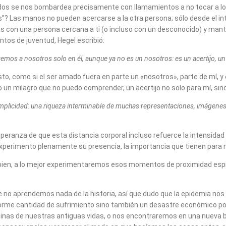
todos se nos bombardea precisamente con llamamientos a no tocar a lo
s”? Las manos no pueden acercarse a la otra persona; sólo desde el in
s con una persona cercana a ti (o incluso con un desconocido) y manti
tos de juventud, Hegel escribió:
mos a nosotros solo en él, aunque ya no es un nosotros: es un acertijo, un
, como si el ser amado fuera en parte un «nosotros», parte de mí, y e
n milagro que no puedo comprender, un acertijo no solo para mí, sino p
simplicidad: una riqueza interminable de muchas representaciones, imágenes
speranza de que esta distancia corporal incluso refuerce la intensida
xperimento plenamente su presencia, la importancia que tienen para 
bien, a lo mejor experimentaremos esos momentos de proximidad espir
e no aprendemos nada de la historia, así que dudo que la epidemia nos 
rme cantidad de sufrimiento sino también un desastre económico posi
uinas de nuestras antiguas vidas, o nos encontraremos en una nueva ba