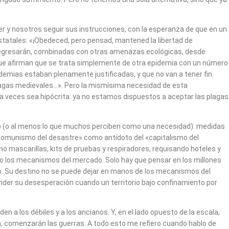
ber y nosotros seguir sus instrucciones, con la esperanza de que en un
estatales: «¡Obedeced, pero pensad, mantened la libertad de
 regresarán, combinadas con otras amenazas ecológicas, desde
que afirman que se trata simplemente de otra epidemia con un número
emias estaban plenamente justificadas, y que no van a tener fin.
lagas medievales…». Pero la mismísima necesidad de esta
a veces sea hipócrita: ya no estamos dispuestos a aceptar las plagas
o (o al menos lo que muchos perciben como una necesidad): medidas
 «comunismo del desastre» como antídoto del «capitalismo del
o mascarillas, kits de pruebas y respiradores, requisando hoteles y
o los mecanismos del mercado. Solo hay que pensar en los millones
ido. Su destino no se puede dejar en manos de los mecanismos del
nder su desesperación cuando un territorio bajo confinamiento por
 a los débiles y a los ancianos. Y, en el lado opuesto de la escala,
an, comenzarán las guerras. A todo esto me refiero cuando hablo de