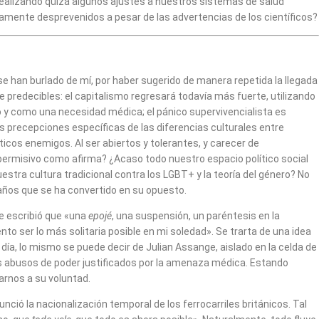
realizando quizá algunos ajustes a nuestros sistemas de salud
amente desprevenidos a pesar de las advertencias de los científicos?
e han burlado de mí, por haber sugerido de manera repetida la llegada
predecibles: el capitalismo regresará todavía más fuerte, utilizando
no y como una necesidad médica; el pánico supervivencialista es
precepciones específicas de las diferencias culturales entre
cos enemigos. Al ser abiertos y tolerantes, y carecer de
permisivo como afirma? ¿Acaso todo nuestro espacio político social
tra cultura tradicional contra los LGBT+ y la teoría del género? No
años que se ha convertido en su opuesto.
e escribió que «una
epojé
, una suspensión, un paréntesis en la
ento ser lo más solitaria posible en mi soledad». Se trarta de una idea
día, lo mismo se puede decir de Julian Assange, aislado en la celda de
os abusos de poder justificados por la amenaza médica. Estando
arnos a su voluntad.
ió la nacionalización temporal de los ferrocarriles británicos. Tal