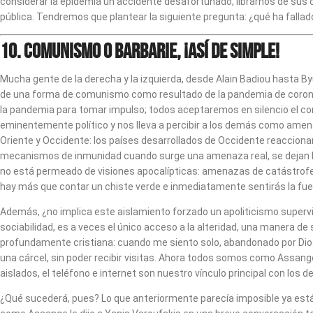
considerar la epidemia un accidente desafortunado, librarnos de sus
pública. Tendremos que plantear la siguiente pregunta: ¿qué ha falla
10.
COMUNISMO O BARBARIE, ¡ASÍ DE SIMPLE!
Mucha gente de la derecha y la izquierda, desde Alain Badiou hasta By
de una forma de comunismo como resultado de la pandemia de coronavi
la pandemia para tomar impulso; todos aceptaremos en silencio el cont
eminentemente político y nos lleva a percibir a los demás como amen
Oriente y Occidente: los países desarrollados de Occidente reacciona
mecanismos de inmunidad cuando surge una amenaza real, se dejan lle
no está permeado de visiones apocalípticas: amenazas de catástrofe ec
hay más que contar un chiste verde e inmediatamente sentirás la fue
Además, ¿no implica este aislamiento forzado un apoliticismo super
sociabilidad, es a veces el único acceso a la alteridad, una manera de 
profundamente cristiana: cuando me siento solo, abandonado por Dios, 
una cárcel, sin poder recibir visitas. Ahora todos somos como Assan
aislados, el teléfono e internet son nuestro vínculo principal con lo
¿Qué sucederá, pues? Lo que anteriormente parecía imposible ya está t