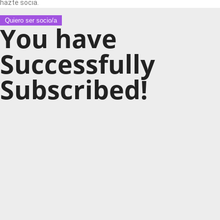
hazte socia.
Quiero ser socio/a
You have
Successfully
Subscribed!