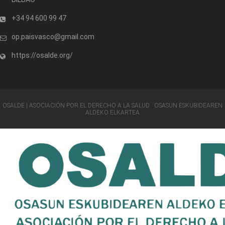
+34 94 600 99 47
op.paisvasco@gmail.com
https://osalde.org/
OSALDE | ASOCIACIÓN POR EL DERECHO A LA SALUD · OSASUN ESKUBIDEAREN
ALDEKO ELKARTEA