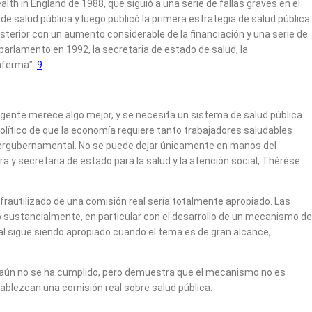
lth in England de 1988, que siguió a una serie de fallas graves en el
e salud pública y luego publicó la primera estrategia de salud pública
sterior con un aumento considerable de la financiación y una serie de
 parlamento en 1992, la secretaria de estado de salud, la
nferma”.
9
a gente merece algo mejor, y se necesita un sistema de salud pública
olítico de que la economía requiere tanto trabajadores saludables
intergubernamental. No se puede dejar únicamente en manos del
a y secretaria de estado para la salud y la atención social, Thérèse
rautilizado de una comisión real sería totalmente apropiado. Las
 sustancialmente, en particular con el desarrollo de un mecanismo de
eal sigue siendo apropiado cuando el tema es de gran alcance,
so aún no se ha cumplido, pero demuestra que el mecanismo no es
ablezcan una comisión real sobre salud pública.