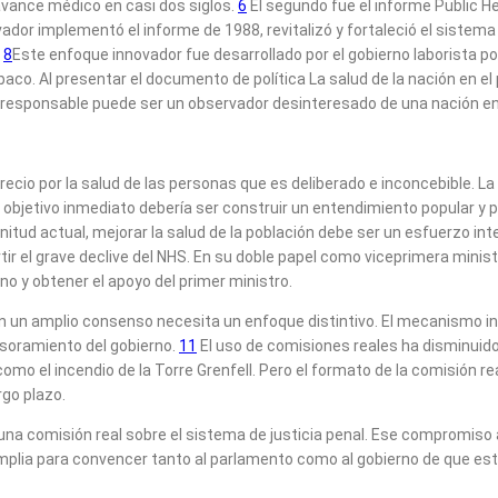
 avance médico en casi dos siglos.
6
El segundo fue el informe Public Hea
dor implementó el informe de 1988, revitalizó y fortaleció el sistema d
.
8
Este enfoque innovador fue desarrollado por el gobierno laborista po
baco. Al presentar el documento de política La salud de la nación en el
no responsable puede ser un observador desinteresado de una nación e
recio por la salud de las personas que es deliberado e inconcebible. L
objetivo inmediato debería ser construir un entendimiento popular y p
itud actual, mejorar la salud de la población debe ser un esfuerzo 
r el grave declive del NHS. En su doble papel como viceprimera ministr
no y obtener el apoyo del primer ministro.
n un amplio consenso necesita un enfoque distintivo. El mecanismo inf
soramiento del gobierno.
11
El uso de comisiones reales ha disminuido
omo el incendio de la Torre Grenfell. Pero el formato de la comisión r
rgo plazo.
a una comisión real sobre el sistema de justicia penal. Ese compromi
mplia para convencer tanto al parlamento como al gobierno de que est