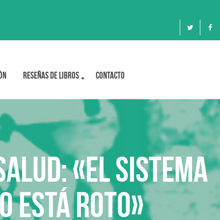
ón
Reseñas de libros
Contacto
Salud: «El sistema
do está roto»