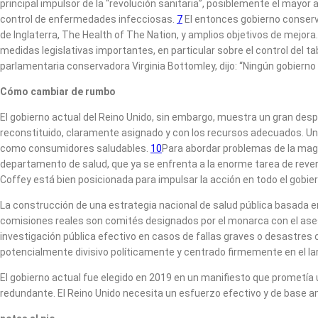
principal impulsor de la “revolución sanitaria”, posiblemente el mayor
control de enfermedades infecciosas.
7
El entonces gobierno conserva
de Inglaterra, The Health of The Nation, y amplios objetivos de mejora
medidas legislativas importantes, en particular sobre el control del ta
parlamentaria conservadora Virginia Bottomley, dijo: “Ningún gobier
Cómo cambiar de rumbo
El gobierno actual del Reino Unido, sin embargo, muestra un gran desp
reconstituido, claramente asignado y con los recursos adecuados. Un 
como consumidores saludables.
10
Para abordar problemas de la magn
departamento de salud, que ya se enfrenta a la enorme tarea de reverti
Coffey está bien posicionada para impulsar la acción en todo el gobier
La construcción de una estrategia nacional de salud pública basada e
comisiones reales son comités designados por el monarca con el ase
investigación pública efectivo en casos de fallas graves o desastres c
potencialmente divisivo políticamente y centrado firmemente en el la
El gobierno actual fue elegido en 2019 en un manifiesto que prometí
redundante. El Reino Unido necesita un esfuerzo efectivo y de base a