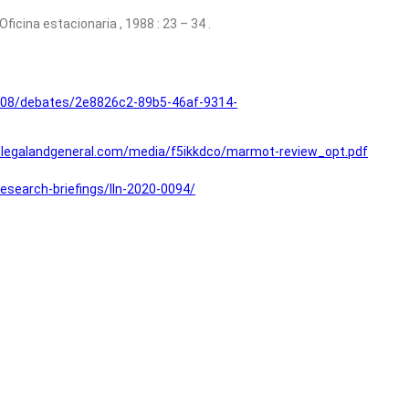
ficina estacionaria , 1988 : 23 – 34 .
-08/debates/2e8826c2-89b5-46af-9314-
p.legalandgeneral.com/media/f5ikkdco/marmot-review_opt.pdf
/research-briefings/lln-2020-0094/