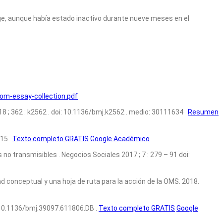
age, aunque había estado inactivo durante nueve meses en el
m-essay-collection.pdf
18 ; 362 : k2562 . doi: 10.1136/bmj.k2562 . medio: 30111634
Resumen
5215
Texto completo GRATIS
Google Académico
 transmisibles . Negocios Sociales 2017 ; 7 : 279 – 91 doi:
ad conceptual y una hoja de ruta para la acción de la OMS. 2018.
: 10.1136/bmj.39097.611806.DB .
Texto completo GRATIS
Google