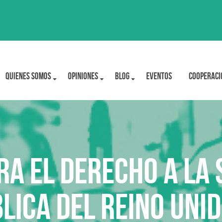
Quienes Somos
OPINIONES
BLOG
Eventos
Cooperaci
a el Derecho a la 
lica del Reino Uni