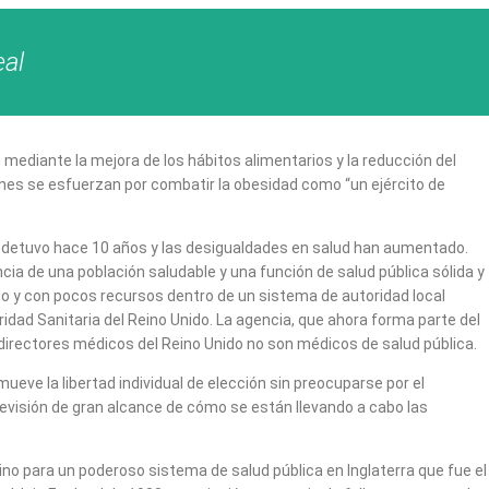
eal
n mediante la mejora de los hábitos alimentarios y la reducción del
nes se esfuerzan por combatir la obesidad como “un ejército de
 se detuvo hace 10 años y las desigualdades en salud han aumentado.
a de una población saludable y una función de salud pública sólida y
ido y con pocos recursos dentro de un sistema de autoridad local
ridad Sanitaria del Reino Unido. La agencia, que ahora forma parte del
o directores médicos del Reino Unido no son médicos de salud pública.
mueve la libertad individual de elección sin preocuparse por el
revisión de gran alcance de cómo se están llevando a cabo las
mino para un poderoso sistema de salud pública en Inglaterra que fue el