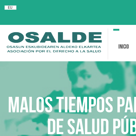
EU
Toggle
navigation
Inicio
Malos tiempos par
de salud púb