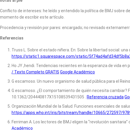
notas al pie
Conflicto de intereses: he leído y entendido la política de BMJ sobr
momento de escribir este artículo.
Procedencia y revisión por pares: encargado; no revisado externament
Referencias
Truss L. Sobre el estado niñera. En: Sobre la libertad social: una
https://static1.squarespace.com/static/5f74ad4afd34df5b8
Ho JY ,hendi. Tendencias recientes en la esperanza de vida en p
/ Texto Completo GRATIS
Google Académico
G escamoso. Un nuevo organismo de salud pública para el Reino 
G escamoso. ¿El comportamiento de quién necesita cambiar? Fact
10.1362/204440817X15108539431505 .
Referencia cruzada
Go
Organización Mundial de la Salud. Funciones esenciales de salud 
https://apps.who.int/iris/bitstream/handle/10665/272597/97
Ferriman A. Los lectores de BMJ eligen la “revolución sanitaria
Académico