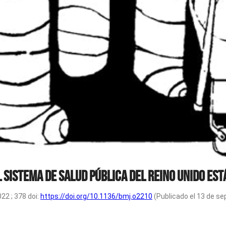
 sistema de salud pública del Reino Unido est
2 ; 378 doi:
https://doi.org/10.1136/bmj.o2210
(Publicado el 13 de s