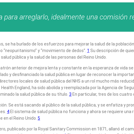
a para arreglarlo, idealmente una comisión r
ss, se ha burlado de los esfuerzos para mejorar la salud de la població
omo “neopuritanismo” y “movimiento de dedos”.
1
Su descripción de quie
salud pública y la salud de las personas del Reino Unido.
El patrón anterior de mejora lenta y constante en la esperanza de vida
 y desfinanciado la salud pública en lugar de reconocer la importanci
 directores locales de salud pública del NHS a un rol mucho más reduc
c Health England, ha sido abolida y reemplazada por la Agencia de Segu
minado la salud pública de su título.
3
En particular, tres de los cuatr
ión. Se está sacando al público de la salud pública, y se enfatiza y pro
nes.
4
El sistema de salud pública no funciona y ahora se requiere una 
e en el Reino Unido.
5
imero, publicado por la Royal Sanitary Commission en 1871, allanó el ca