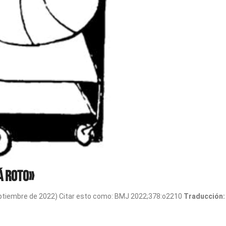
á roto»
eptiembre de 2022) Citar esto como: BMJ 2022;378:o2210
Traducción: