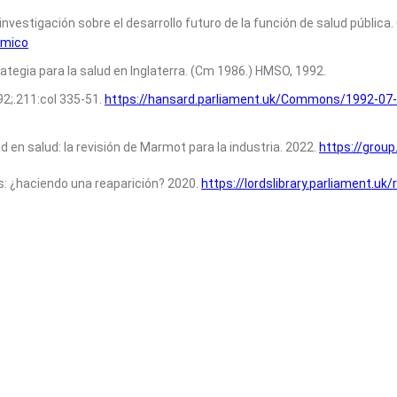
nvestigación sobre el desarrollo futuro de la función de salud pública. O
émico
ategia para la salud en Inglaterra. (Cm 1986.) HMSO, 1992.
92;.211:col 335-51.
https://hansard.parliament.uk/Commons/1992-07
d en salud: la revisión de Marmot para la industria. 2022.
https://grou
s: ¿haciendo una reaparición? 2020.
https://lordslibrary.parliament.uk