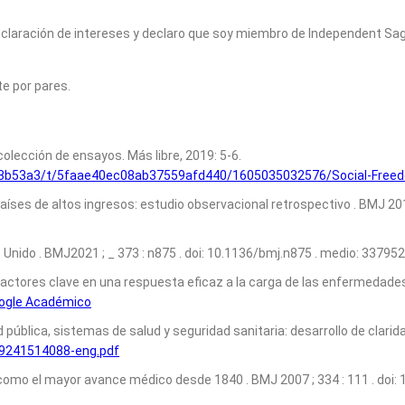
e declaración de intereses y declaro que soy miembro de Independent S
e por pares.
 colección de ensayos. Más libre, 2019: 5-6.
a3b53a3/t/5faae40ec08ab37559afd440/1605035032576/Social-Freedo
aíses de altos ingresos: estudio observacional retrospectivo . BMJ 20
Unido . BMJ2021 ; _ 373 : n875 . doi: 10.1136/bmj.n875 . medio: 3379
ores clave en una respuesta eficaz a la carga de las enfermedades no
ogle Académico
pública, sistemas de salud y seguridad sanitaria: desarrollo de clarid
89241514088-eng.pdf
” como el mayor avance médico desde 1840 . BMJ 2007 ; 334 : 111 . doi