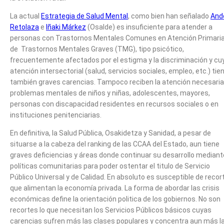
La actual
Estrategia de Salud Mental
, como bien han señalado
And
Retolaza
e
Iñaki Márkez
(Osalde) es insuficiente para atender a
personas con Trastornos Mentales Comunes en Atención Primaria
de Trastornos Mentales Graves (TMG), tipo psicótico,
frecuentemente afectados por el estigma y la discriminación y cu
atención intersectorial (salud, servicios sociales, empleo, etc.) tie
también graves carencias. Tampoco reciben la atención necesaria
problemas mentales de niños y niñas, adolescentes, mayores,
personas con discapacidad residentes en recursos sociales o en
instituciones penitenciarias.
En definitiva, la Salud Pública, Osakidetza y Sanidad, a pesar de
situarse a la cabeza del ranking de las CCAA del Estado, aun tiene
graves deficiencias y áreas donde continuar su desarrollo mediant
políticas comunitarias para poder ostentar el titulo de Servicio
Público Universal y de Calidad. En absoluto es susceptible de recor
que alimentan la economía privada. La forma de abordar las crisis
económicas define la orientación politica de los gobiernos. No son
recortes lo que necesitan los Servicios Públicos básicos cuyas
carencias sufren más las clases populares y concentra aun más l