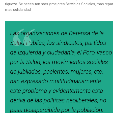
riqueza. Se necesitan mas y mejores Servicios Sociales, mas repar
mas solidaridad.
Las organizaciones de Defensa de la
Salud Pública, los sindicatos, partidos
de izquierda y ciudadanía, el Foro Vasco
por la Salud, los movimientos sociales
de jubilados, pacientes, mujeres, etc.
han expresado multitudinariamente
este problema y evidentemente esta
deriva de las políticas neoliberales, no
pasa desapercibida por la población.