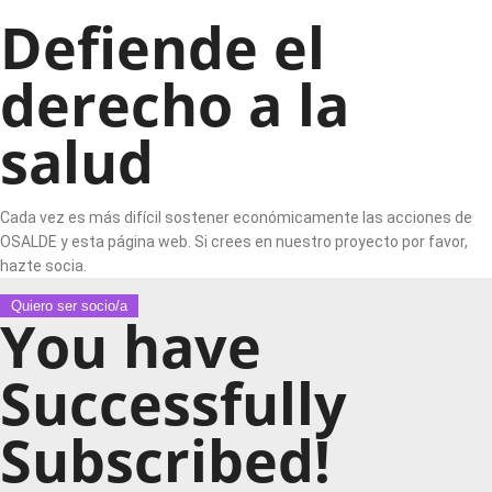
Defiende el
derecho a la
salud
Cada vez es más difícil sostener económicamente las acciones de
OSALDE y esta página web. Si crees en nuestro proyecto por favor,
hazte socia.
Quiero ser socio/a
You have
Successfully
Subscribed!