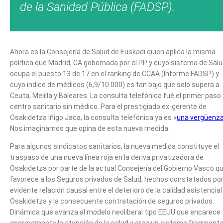
de la Sanidad Pública (FADSP).
Ahora es la Consejería de Salud de Euskadi quien aplica la misma
política que Madrid, CA gobernada por el PP y cuyo sistema de Sal
ocupa el puesto 13 de 17 en el ranking de CCAA (Informe FADSP) y
cuyo indice de médicos (6,9/10.000) es tan bajo que solo supera a
Ceuta, Melilla y Baleares. La consulta telefónica fué el primer paso 
centro sanitario sin médico. Para el prestigiado ex-gerente de
Osakidetza Iñigo Jaca, la consulta telefónica ya es «
una vergüenz
Nos imaginamos que opina de esta nueva medida.
Para algunos sindicatos sanitarios, la nueva medida constituye el
traspaso de una nueva línea roja en la deriva privatizadora de
Osakidetza por parte de la actual Consejería del Gobierno Vasco q
favorece a los Seguros privados de Salud, hechos constatados por
evidente relación causal entre el deterioro de la calidad asistencial
Osakidetza y la consecuente contratación de seguros privados.
Dinámica que avanza al modelo neoliberal tipo EEUU que encarece
enormemente la atención de la salud y crea un sistema fragment