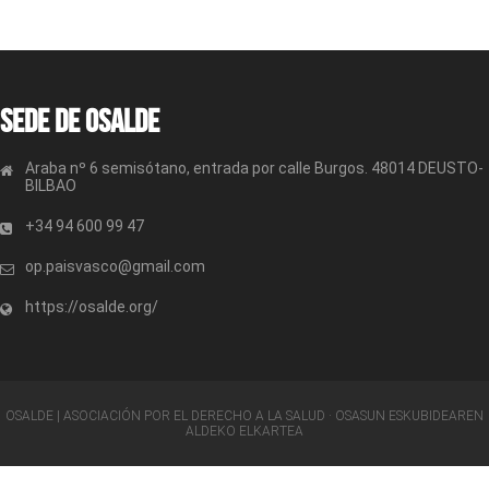
Sede de OSALDE
Araba nº 6 semisótano, entrada por calle Burgos. 48014 DEUSTO-
BILBAO
+34 94 600 99 47
op.paisvasco@gmail.com
https://osalde.org/
OSALDE | ASOCIACIÓN POR EL DERECHO A LA SALUD · OSASUN ESKUBIDEAREN
ALDEKO ELKARTEA