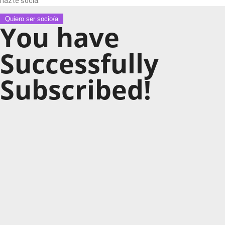
hazte socia.
Quiero ser socio/a
You have
Successfully
Subscribed!