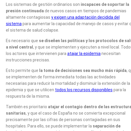
Los sistemas de gestión ordinarios son
incapaces de soportar la
presión continuada
de nuevos casos en tiempos de pandemias
altamente contagiosas
y exigen una adaptación decidida del
sistema
para aumentar la capacidad de manejo de casos y evitar 
el sistema de salud colapse.
Es necesario que
se diseñen las políticas y los protocolos de sa
a nivel central
, y que se implementen y ejecuten a nivel local. Todo
los actores que intervienen para
atajar la epidemia
necesitan
instrucciones precisas.
Esto permite que
la toma de decisiones sea mucho más rápida
, 
se implementen de forma inmediata todas las actividades
necesarias para reducir la mortalidad y disminuir la extensión de la
epidemia y que se utilicen
todos los recursos disponibles
para la
respuesta de la misma.
También es prioritario
atajar el contagio dentro de las estructur
sanitarias
, y que el caso de España no se convierta excepcional
precisamente por las cifras de personas contagiadas en sus
hospitales. Para ello, se puede implementar la
separación de