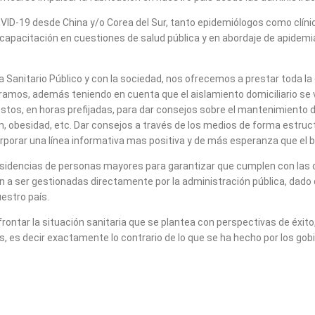
OVID-19 desde China y/o Corea del Sur, tanto epidemiólogos como clíni
pacitación en cuestiones de salud pública y en abordaje de apidemias;
nitario Público y con la sociedad, nos ofrecemos a prestar toda la co
amos, además teniendo en cuenta que el aislamiento domiciliario se va
stos, en horas prefijadas, para dar consejos sobre el mantenimiento 
, obesidad, etc. Dar consejos a través de los medios de forma estruc
ncorporar una línea informativa mas positiva y de más esperanza que
esidencias de personas mayores para garantizar que cumplen con las c
 a ser gestionadas directamente por la administración pública, dado 
estro país.
ontar la situación sanitaria que se plantea con perspectivas de éxit
s, es decir exactamente lo contrario de lo que se ha hecho por los gob