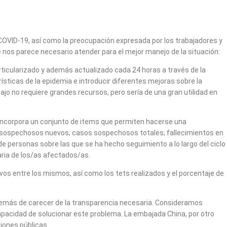
 COVID-19, así como la preocupación expresada por los trabajadores y
ue nos parece necesario atender para el mejor manejo de la situación:
rticularizado y además actualizado cada 24 horas a través de la
ísticas de la epidemia e introducir diferentes mejoras sobre la
ajo no requiere grandes recursos, pero sería de una gran utilidad en
 incorpora un conjunto de items que permiten hacerse una
os sospechosos nuevos; casos sospechosos totales; fallecimientos en
 de personas sobre las que se ha hecho seguimiento a lo largo del ciclo
aria de los/as afectados/as.
ivos entre los mismos, así como los tets realizados y el porcentaje de
 además de carecer de la transparencia necesaria. Consideramos
pacidad de solucionar este problema. La embajada China, por otro
ciones públicas