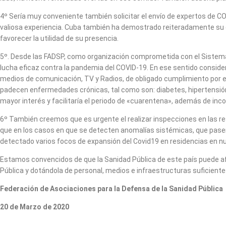
4º Sería muy conveniente también solicitar el envío de expertos de C
valiosa experiencia. Cuba también ha demostrado reiteradamente su ca
favorecer la utilidad de su presencia.
5º. Desde las FADSP, como organización comprometida con el Sistema Sa
lucha eficaz contra la pandemia del COVID-19. En ese sentido consider
medios de comunicación, TV y Radios, de obligado cumplimiento por e
padecen enfermedades crónicas, tal como son: diabetes, hipertensión
mayor interés y facilitaría el periodo de «cuarentena», además de i
6º También creemos que es urgente el realizar inspecciones en las r
que en los casos en que se detecten anomalías sistémicas, que pasen
detectado varios focos de expansión del Covid19 en residencias en nu
Estamos convencidos de que la Sanidad Pública de este país puede afr
Pública y dotándola de personal, medios e infraestructuras suficiente
Federación de Asociaciones para la Defensa de la Sanidad Pública
20 de Marzo de 2020