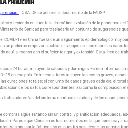
 la pandemia
erencias..
OSALDE se adhiere al documento de la FADSP
blica y teniendo en cuenta la dramática evolución de la pandemia del
el Ministerio de Sanidad para trasladarle un conjunto de sugerencias q
del COVID-19 en China fue la de un seguimiento epidemiológico muy pa
as se pudieran empezar a publicar trabajos clínicos sobre las caracter
 aquí, al menos con el suficiente rigor y extensión. Esta línea de trab
te cada 24 horas, incluyendo sábados y domingos. En esa información
VID–19 en ese país. Entre esos items incluyen los casos graves; cas
 las curaciones totales; el conjunto de casos graves cada día; el total
publicación de los datos correspondientes, así como la composición et
os trabajadores/as del sistema sanitario aislados y de los casos posit
ca de compras sigue estando sin un control y planificación adecuados,
lución. Parece que China en estos momentos es la que tiene mayor ca
antearse impulsar la fabricación en nuestro país desde las administra