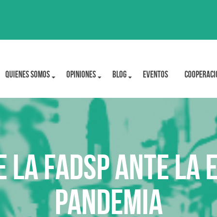
Quienes Somos
OPINIONES
BLOG
Eventos
Cooperaci
 la FADSP ante la 
pandemia