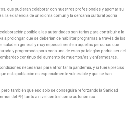
cos, que pudieran colaborar con nuestros profesionales y aportar su
 la existencia de un idioma común y la cercanía cultural podría
laboración posible a las autoridades sanitarias para contribuir a la
 a prolongar, que se deberían de habilitar programas a través de los
de salud en general y muy especialmente a aquellas personas que
turada y programada para cada una de esas patologías podría ser del
 el bombardeo continuo del aumento de muertos/as y enfermos/as…
ondiciones necesarias para afrontar la pandemia, y si fuera preciso
que esta población es especialmente vulnerable y que se han
o, pero también que eso solo se conseguirá reforzando la Sanidad
iernos del PP, tanto a nivel central como autonómico.