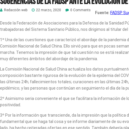
Sugerencias de la FADSP ante la evolución de
Redacción web
22 marzo, 2020
0 Comments
Fuente:
FADSP Sug
Desde la Federación de Asociaciones para la Defensa de la Sanidad Pú
trabajadoras del Sistema Sanitario Público, nos dirigimos al titular d
1º Una de las cuestiones que caracterizó el abordaje de la pandemia 
Comisión Nacional de Salud China. Ello sirvió para que en pocas seman
marcha. Tenemos la impresión de que tal cuestión no se está realizando
muy diferentes ámbitos del abordaje de la pandemia.
La Comisión Nacional de Salud China actualiza los datos puntualmen
composición bastante rigurosa de la evolución de la epidemia del CO
las últimas 24h; fallecimientos totales; curaciones en las últimas 24h,
epidémico; y las personas que continúan en seguimiento el día de la 
2º Asimismo seria conveniente el que se facilitara la información de l
positividad.
3º Por la información que transciende, da la impresión que la políti
fundamental que se haga tal cosa y se informe diariamente de su evo
lado, ha hecho reiteradas ofertas en ese sentido. También debería pl