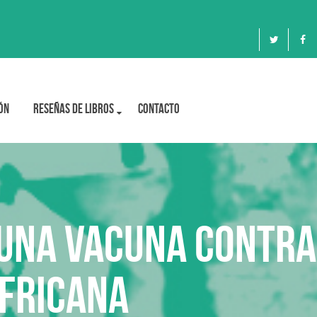
ón
Reseñas de libros
Contacto
una vacuna contra
africana