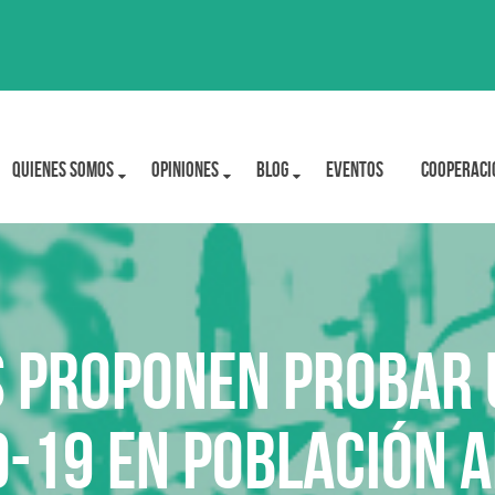
Quienes Somos
OPINIONES
BLOG
Eventos
Cooperaci
s proponen probar 
d-19 en población 