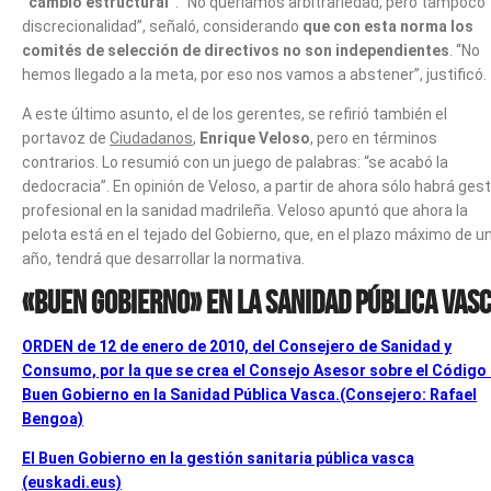
“cambio estructural”
. “No queríamos arbitrariedad, pero tampoco
discrecionalidad”, señaló, considerando
que con esta norma los
comités de selección de directivos no son independientes
. “No
hemos llegado a la meta, por eso nos vamos a abstener”, justificó.
A este último asunto, el de los gerentes, se refirió también el
portavoz de
Ciudadanos
,
Enrique Veloso
, pero en términos
contrarios. Lo resumió con un juego de palabras: “se acabó la
dedocracia”. En opinión de Veloso, a partir de ahora sólo habrá ges
profesional en la sanidad madrileña. Veloso apuntó que ahora la
pelota está en el tejado del Gobierno, que, en el plazo máximo de u
año, tendrá que desarrollar la normativa.
«Buen Gobierno» en la Sanidad Pública Vas
ORDEN de 12 de enero de 2010, del Consejero de Sanidad y
Consumo, por la que se crea el Consejo Asesor sobre el Código
Buen Gobierno en la Sanidad Pública Vasca.(Consejero: Rafael
Bengoa)
El Buen Gobierno en la gestión sanitaria pública vasca
(euskadi.eus)