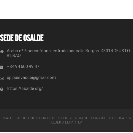
Sede de OSALDE
Araba nº 6 semisótano, entrada por calle Burgos. 48014 DEUSTO-
BILBAO
+34 94 600 99 47
op.paisvasco@gmail.com
https://osalde.org/
OSALDE | ASOCIACIÓN POR EL DERECHO A LA SALUD · OSASUN ESKUBIDEAREN
ALDEKO ELKARTEA