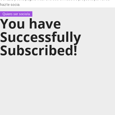
hazte socia.
Quiero ser socio/a
You have
Successfully
Subscribed!