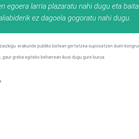
n egoera larria plazaratu nahi dugu eta bait
Baliabiderik ez dagoela gogoratu nahi dugu.
en zaizkigu erakunde publiko batean gertatzea suposatzen duen kongru
, gaur greba egiteko beharrean ikusi dugu gure burua.
a.