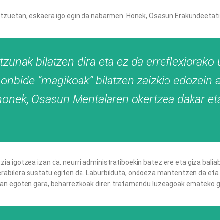
zuetan, eskaera igo egin da nabarmen. Honek, Osasun Erakundeetatik
zunak bilatzen dira eta ez da erreflexiorako
bide “magikoak” bilatzen zaizkio edozein ara
honek, Osasun Mentalaren okertzea dakar eta
zia igotzea izan da, neurri administratiboekin batez ere eta giza bali
 erabilera sustatu egiten da. Laburbilduta, ondoeza mantentzen da e
rean egoten gara, beharrezkoak diren tratamendu luzeagoak emateko g