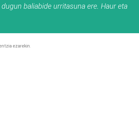
a dugun baliabide urritasuna ere. Haur eta
entzia ezarekin.