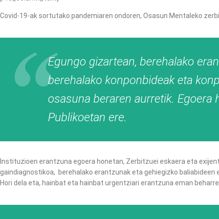
Covid-19-ak sortutako pandemiaren ondoren, Osasun Mentaleko zerbit
Egungo gizartean, berehalako erant
berehalako konponbideak eta konpon
osasuna beraren aurretik. Egoera 
Publikoetan ere.
Instituzioen erantzuna egoera honetan, Zerbitzuei eskaera eta exijent
gaindiagnostikoa, berehalako erantzunak eta gehiegizko baliabideen
Hori dela eta, hainbat eta hainbat urgentziari erantzuna eman behar