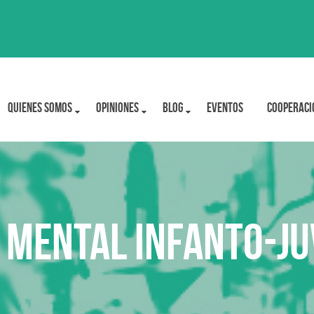
Quienes Somos
OPINIONES
BLOG
Eventos
Cooperaci
 mental infanto-ju