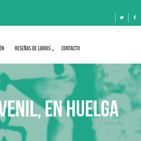
ón
Reseñas de libros
Contacto
venil, en huelga