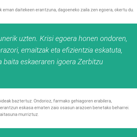
 eman daitekeen erantzuna, dagoeneko zaila zen egoera, okertu du.
 unerik uzten. Krisi egoera honen ondoren,
zori, emaitzak eta efizientzia eskatuta,
 baita eskaeraren igoera Zerbitzu
abideak baztertuz. Ondorioz, farmako gehiagoren erabilera,
ta erantzun eskasa ematen zaio osasun arazoen benetako beharrei.
aitasuna murriztuz.