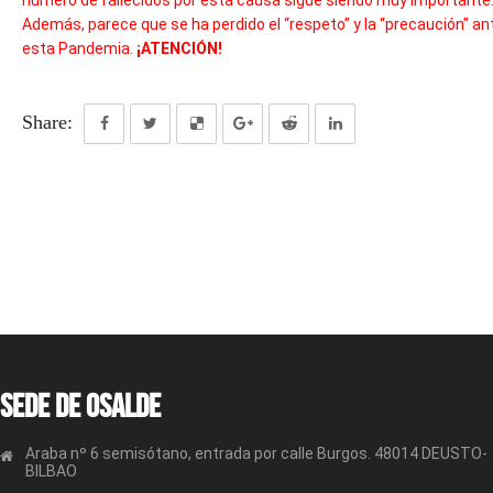
número de fallecidos por esta causa sigue siendo muy importante
Además, parece que se ha perdido el “respeto” y la “precaución” an
esta Pandemia.
¡ATENCIÓN!
Share:
Sede de OSALDE
Araba nº 6 semisótano, entrada por calle Burgos. 48014 DEUSTO-
BILBAO