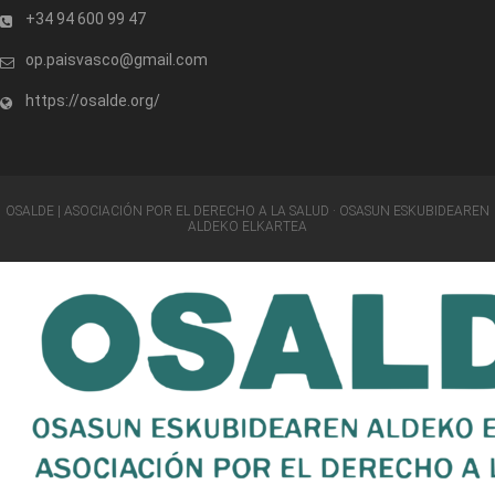
+34 94 600 99 47
op.paisvasco@gmail.com
https://osalde.org/
OSALDE | ASOCIACIÓN POR EL DERECHO A LA SALUD · OSASUN ESKUBIDEAREN
ALDEKO ELKARTEA