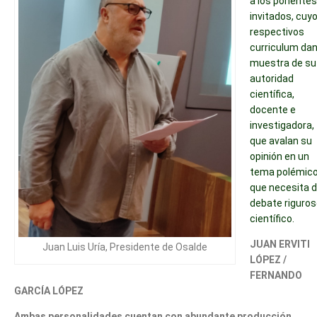
a los ponentes
invitados, cuy
respectivos
curriculum da
muestra de su
autoridad
científica,
docente e
investigadora,
que avalan su
opinión en un
tema polémic
que necesita d
debate riguros
científico.
JUAN ERVITI
Juan Luis Uría, Presidente de Osalde
LÓPEZ /
FERNANDO
GARCÍA LÓPEZ
Ambas personalidades cuentan con abundante producción