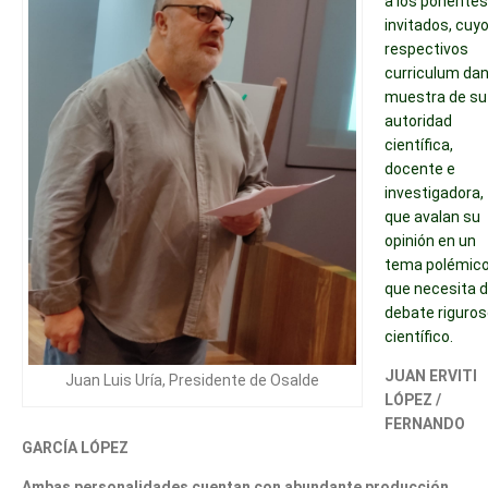
a los ponentes
invitados, cuy
respectivos
curriculum da
muestra de su
autoridad
científica,
docente e
investigadora,
que avalan su
opinión en un
tema polémic
que necesita d
debate riguros
científico.
JUAN ERVITI
Juan Luis Uría, Presidente de Osalde
LÓPEZ /
FERNANDO
GARCÍA LÓPEZ
Ambas personalidades cuentan con abundante producción