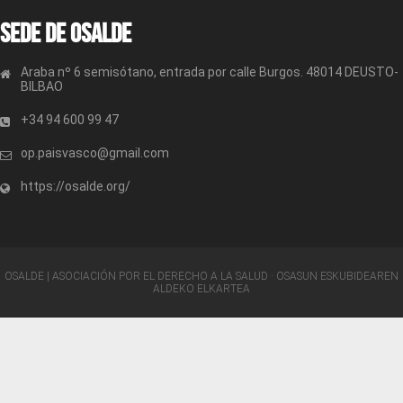
Sede de OSALDE
Araba nº 6 semisótano, entrada por calle Burgos. 48014 DEUSTO-
BILBAO
+34 94 600 99 47
op.paisvasco@gmail.com
https://osalde.org/
OSALDE | ASOCIACIÓN POR EL DERECHO A LA SALUD · OSASUN ESKUBIDEAREN
ALDEKO ELKARTEA