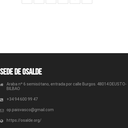
Sede de OSALDE
Araba nº 6 semisótano, entrada por calle Burgos. 48014 DEUSTO-
BILBAO
+34 94 600 99 47
op.paisvasco@gmail.com
https://osalde.org/