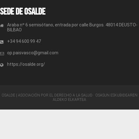
Sede de OSALDE
Araba nº 6 semisótano, entrada por calle Burgos. 48014 DEUSTO-
BILBAO
+34 94 600 99 47
op.paisvasco@gmail.com
https://osalde.org/
OSALDE | ASOCIACIÓN POR EL DERECHO A LA SALUD · OSASUN ESKUBIDEAREN
ALDEKO ELKARTEA