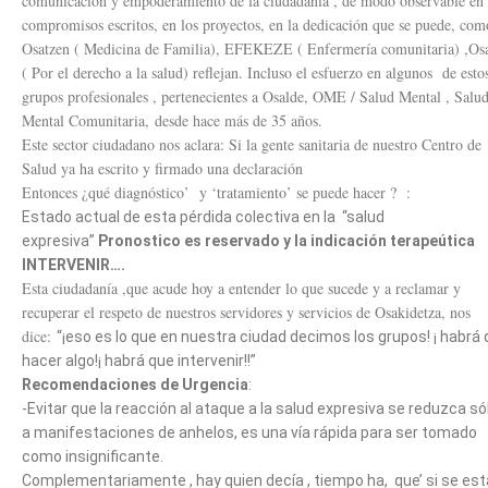
comunicación y empoderamiento de la ciudadanía , de modo observable en 
compromisos escritos, en los proyectos, en la dedicación que se puede, com
Osatzen ( Medicina de Familia), EFEKEZE ( Enfermería comunitaria) ,Os
( Por el derecho a la salud) reflejan. Incluso el esfuerzo en algunos de esto
grupos profesionales , pertenecientes a Osalde, OME / Salud Mental , Salu
Mental Comunitaria, desde hace más de 35 años.
Este sector ciudadano nos aclara: Si la gente sanitaria de nuestro Centro de
Salud ya ha escrito y firmado una declaración
Entonces ¿qué diagnóstico’ y ‘tratamiento’ se puede hacer ? :
Estado actual de esta pérdida colectiva en la “salud
expresiva”
Pronostico es reservado y la indicación terapeútica
INTERVENIR….
Esta ciudadanía ,que acude hoy a entender lo que sucede y a reclamar y
recuperar el respeto de nuestros servidores y servicios de Osakidetza, nos
dice:
“¡eso es lo que en nuestra ciudad decimos los grupos! ¡ habrá
hacer algo!¡ habrá que intervenir!!”
Recomendaciones de Urgencia
:
-Evitar que la reacción al ataque a la salud expresiva se reduzca só
a manifestaciones de anhelos, es una vía rápida para ser tomado
como insignificante.
Complementariamente , hay quien decía , tiempo ha, que’ si se est