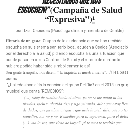
“Necesitamos que nos
(Campaña de Salud
escuchen!”
“Expresiva”)
¹
por Itziar Cabieces (Psicóloga clínica y miembro de Osalde)
Historia de un gesto
:
Grupos de la ciudadanía que no han recibido
escucha en su sistema sanitario local, acuden a Osalde (Asociaci
por el derecho a la Salud) pidiendo escucha. Es una situación que
puede pasar en otros Centros de Salud y el marco de contacto
hubiera podido haber sido simbólicamente así:
Son gente tranquila, nos dicen, ” la inquieta es nuestra mente”…
Y les pas
cosas:
“¿Ustedes han oído la canción del grupo Del Rio? en el 2018, un gru
musical que canta “REMEDIOS”:
(…) estoy de camino hacia el alma, ya no se me notan ni las
pisadas, incluso abatido sigo y sigo mirando, diles que estoy lle
de dudas, que mi alma quema y que arde la piel,
diles que no te
remedios, no, no y no. Remedios para la esperanza, para el dolor
(…) ¿no lo ves, que viene de largo? ¡si te caes te tendrás que