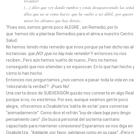
levantar!
(…) diles que voy dando tumbos y están desapareciendo las señal
diles que no se cómo hacer, que he vuelto a ser débil,
por querer
mirar los abismos que hay detrás..
“Pues eso, somos gente poco ALEGRE , sin Remedio, por lo
que hemos ido a plantear Remedios para el alma a nuestro Centro
Salud.
No hemos tenido más remedio que irnos porque ya han dicho las al
instancias:
que ¡NO! ¡que no hay más remedio
! Y entonces no nos
reciben., Pero aún hemos vuelto de nuevo., Pero no hemos
conseguido que nos atiendan y se equivocan. En lo que han hecho 
cómo lo han hecho.
Entonces nos preguntamos ¿nos vamos a pasar toda la vida en c
‘rebozando la verdad’?…¡Pues No!
Una cierta dosis de SUBVERSIÓN quizás nos convierta en algo Real.
porque si no, no existimos. Por eso, aunque seamos gente poco
alegre, ofrecemos a Osakidetza ‘salita de estar’ para conversar
“animadamente”. Como dice el refrán
“soy de clase baja pero tengo
pensamiento caro”
. ¡Se busca personal del sistema sanitario
capacitado para mantener conexiones! Esperamos se nos diga en
Osakidetza:
“Adelante, por favor, siéntanse como en su casa”
., ¡Pero n