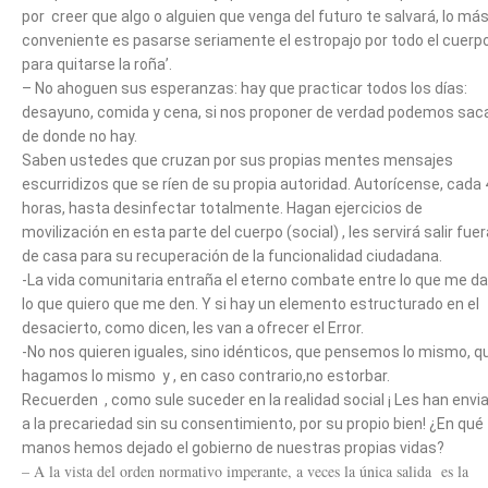
por creer que algo o alguien que venga del futuro te salvará, lo má
conveniente es pasarse seriamente el estropajo por todo el cuerp
para quitarse la roña’.
– No ahoguen sus esperanzas: hay que practicar todos los días:
desayuno, comida y cena, si nos proponer de verdad podemos sac
de donde no hay.
Saben ustedes que cruzan por sus propias mentes mensajes
escurridizos que se ríen de su propia autoridad. Autorícense, cada 
horas, hasta desinfectar totalmente. Hagan ejercicios de
movilización en esta parte del cuerpo (social) , les servirá salir fuer
de casa para su recuperación de la funcionalidad ciudadana.
-La vida comunitaria entraña el eterno combate entre lo que me da
lo que quiero que me den. Y si hay un elemento estructurado en el
desacierto, como dicen, les van a ofrecer el Error.
-No nos quieren iguales, sino idénticos, que pensemos lo mismo, q
hagamos lo mismo y , en caso contrario,no estorbar.
Recuerden , como sule suceder en la realidad social ¡ Les han envi
a la precariedad sin su consentimiento, por su propio bien! ¿En qué
manos hemos dejado el gobierno de nuestras propias vidas?
– A la vista del orden normativo imperante, a veces la única salida es la