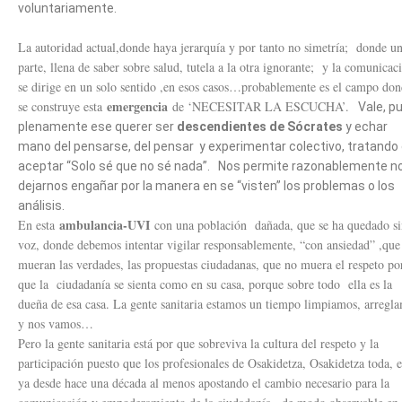
voluntariamente.
La autoridad actual,donde haya jerarquía y por tanto no simetría; donde u
parte, llena de saber sobre salud, tutela a la otra ignorante; y la comunicac
se dirige en un solo sentido ,en esos casos…probablemente es el campo do
emergencia
se construye esta
de ‘NECESITAR LA ESCUCHA’.
Vale, p
plenamente ese querer ser
descendientes de Sócrates
y echar
mano del pensarse, del pensar y experimentar colectivo, tratando
aceptar “Solo sé que no sé nada”. Nos permite razonablemente n
dejarnos engañar por la manera en se “visten” los problemas o los
análisis.
ambulancia-UVI
En esta
con una población dañada, que se ha quedado si
voz, donde debemos intentar vigilar responsablemente, “con ansiedad” ,que
mueran las verdades, las propuestas ciudadanas, que no muera el respeto po
que la ciudadanía se sienta como en su casa, porque sobre todo ella es la
dueña de esa casa. La gente sanitaria estamos un tiempo limpiamos, arregl
y nos vamos…
Pero la gente sanitaria está por que sobreviva la cultura del respeto y la
participación puesto que los profesionales de Osakidetza, Osakidetza toda, e
ya desde hace una década al menos apostando el cambio necesario para la