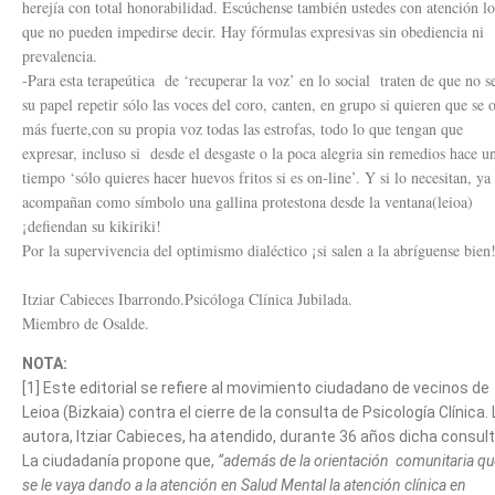
herejía con total honorabilidad. Escúchense también ustedes con atención lo
que no pueden impedirse decir. Hay fórmulas expresivas sin obediencia ni
prevalencia.
-Para esta terapeútica de ‘recuperar la voz’ en lo social traten de que no s
su papel repetir sólo las voces del coro, canten, en grupo si quieren que se 
más fuerte,con su propia voz todas las estrofas, todo lo que tengan que
expresar, incluso si desde el desgaste o la poca alegria sin remedios hace u
tiempo ‘sólo quieres hacer huevos fritos si es on-line’. Y si lo necesitan, ya
acompañan como símbolo una gallina protestona desde la ventana(leioa)
¡defiendan su kikiriki!
Por la supervivencia del optimismo dialéctico ¡si salen a la abríguense bie
Itziar Cabieces Ibarrondo.Psicóloga Clínica Jubilada.
Miembro de Osalde.
NOTA:
[1] Este editorial se refiere al movimiento ciudadano de vecinos de
Leioa (Bizkaia) contra el cierre de la consulta de Psicología Clínica. 
autora, Itziar Cabieces, ha atendido, durante 36 años dicha consult
La ciudadanía propone que,
“además de la orientación comunitaria qu
se le vaya dando a la atención en Salud Mental la atención clínica en