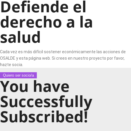
Defiende el
derecho a la
salud
Cada vez es más difícil sostener económicamente las acciones de
OSALDE y esta página web. Si crees en nuestro proyecto por favor,
hazte socia.
Quiero ser socio/a
You have
Successfully
Subscribed!