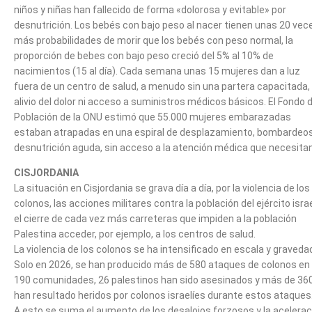
niños y niñas han fallecido de forma «dolorosa y evitable» por
desnutrición. Los bebés con bajo peso al nacer tienen unas 20 vec
más probabilidades de morir que los bebés con peso normal, la
proporción de bebes con bajo peso creció del 5% al 10% de
nacimientos (15 al día). Cada semana unas 15 mujeres dan a luz
fuera de un centro de salud, a menudo sin una partera capacitada, 
alivio del dolor ni acceso a suministros médicos básicos. El Fondo 
Población de la ONU estimó que 55.000 mujeres embarazadas
estaban atrapadas en una espiral de desplazamiento, bombardeos
desnutrición aguda, sin acceso a la atención médica que necesitan
CISJORDANIA
La situación en Cisjordania se grava día a día, por la violencia de los
colonos, las acciones militares contra la población del ejército israe
el cierre de cada vez más carreteras que impiden a la población
Palestina acceder, por ejemplo, a los centros de salud.
La violencia de los colonos se ha intensificado en escala y graveda
Solo en 2026, se han producido más de 580 ataques de colonos en
190 comunidades, 26 palestinos han sido asesinados y más de 36
han resultado heridos por colonos israelíes durante estos ataques
A esto se suma el aumento de los desalojos forzosos y la acelerac