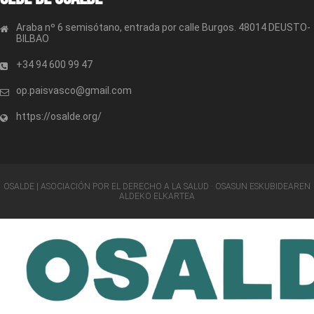
Araba nº 6 semisótano, entrada por calle Burgos. 48014 DEUSTO-
BILBAO
+34 94 600 99 47
op.paisvasco@gmail.com
https://osalde.org/
OSALDE | ASOCIACIÓN POR EL DERECHO A LA SALUD · OSASUN ESKUBIDEAREN
ALDEKO ELKARTEA