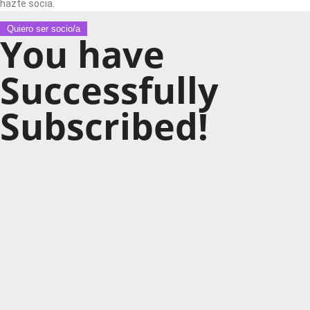
hazte socia.
Quiero ser socio/a
You have
Successfully
Subscribed!