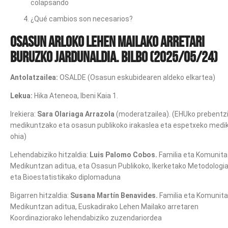
colapsando
¿Qué cambios son necesarios?
Osasun arloko Lehen Mailako arretari
buruzko jardunaldia. Bilbo (2025/05/24)
Antolatzailea:
OSALDE (Osasun eskubidearen aldeko elkartea)
Lekua:
Hika Ateneoa, Ibeni Kaia 1.
Irekiera:
Sara Olariaga Arrazola
(moderatzailea). (EHUko prebentz
medikuntzako eta osasun publikoko irakaslea eta espetxeko medi
ohia)
Lehendabiziko hitzaldia:
Luis Palomo Cobos.
Familia eta Komunita
Medikuntzan aditua, eta Osasun Publikoko, Ikerketako Metodologi
eta Bioestatistikako diplomaduna
Bigarren hitzaldia:
Susana Martín Benavides.
Familia eta Komunit
Medikuntzan aditua, Euskadirako Lehen Mailako arretaren
Koordinaziorako lehendabiziko zuzendariordea