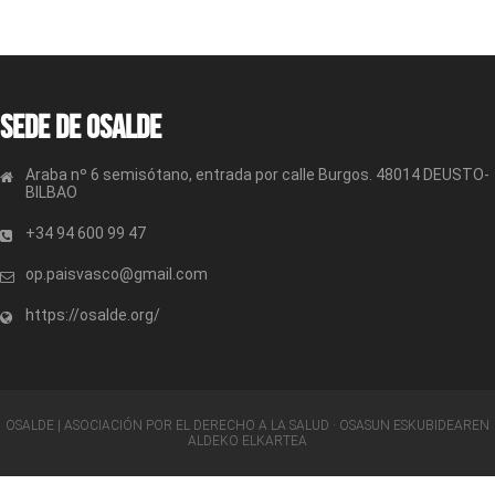
Sede de OSALDE
Araba nº 6 semisótano, entrada por calle Burgos. 48014 DEUSTO-
BILBAO
+34 94 600 99 47
op.paisvasco@gmail.com
https://osalde.org/
OSALDE | ASOCIACIÓN POR EL DERECHO A LA SALUD · OSASUN ESKUBIDEAREN
ALDEKO ELKARTEA