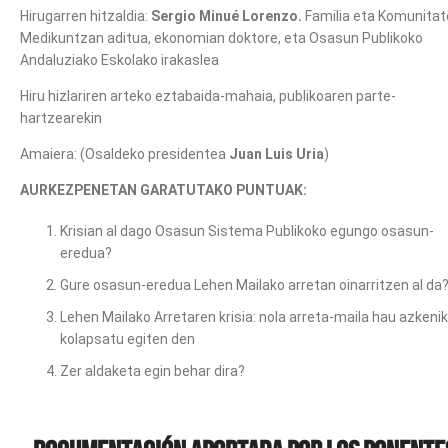
Hirugarren hitzaldia:
Sergio Minué Lorenzo.
Familia eta Komunitat
Medikuntzan aditua, ekonomian doktore, eta Osasun Publikoko
Andaluziako Eskolako irakaslea
Hiru hizlariren arteko eztabaida-mahaia, publikoaren parte-
hartzearekin
Amaiera: (Osaldeko presidentea
Juan Luis Uria
)
AURKEZPENETAN GARATUTAKO PUNTUAK:
Krisian al dago Osasun Sistema Publikoko egungo osasun-
eredua?
Gure osasun-eredua Lehen Mailako arretan oinarritzen al da
Lehen Mailako Arretaren krisia: nola arreta-maila hau azkenik
kolapsatu egiten den
Zer aldaketa egin behar dira?