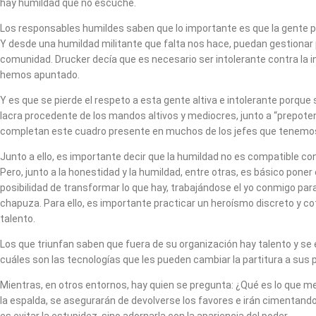
hay humildad que no escuche.
Los responsables humildes saben que lo importante es que la gente p
Y desde una humildad militante que falta nos hace, puedan gestionar
comunidad. Drucker decía que es necesario ser intolerante contra la 
hemos apuntado.
Y es que se pierde el respeto a esta gente altiva e intolerante porque
lacra procedente de los mandos altivos y mediocres, junto a “prepoten
completan este cuadro presente en muchos de los jefes que tenemo
Junto a ello, es importante decir que la humildad no es compatible 
Pero, junto a la honestidad y la humildad, entre otras, es básico pon
posibilidad de transformar lo que hay, trabajándose el yo conmigo para
chapuza. Para ello, es importante practicar un heroísmo discreto y cot
talento.
Los que triunfan saben que fuera de su organización hay talento y se
cuáles son las tecnologías que les pueden cambiar la partitura a sus
Mientras, en otros entornos, hay quien se pregunta: ¿Qué es lo que m
la espalda, se asegurarán de devolverse los favores e irán cimentand