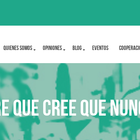
Quienes Somos
OPINIONES
BLOG
Eventos
Cooperaci
e que cree que nun