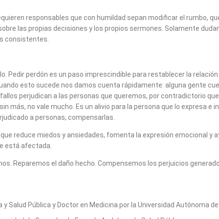
equieren responsables que con humildad sepan modificar el rumbo, que
 sobre las propias decisiones y los propios sermones. Solamente dudan
s consistentes.
lo. Pedir perdón es un paso imprescindible para restablecer la relaci
uando esto sucede nos damos cuenta rápidamente: alguna gente cue
fallos perjudican a las personas que queremos, por contradictorio que
in más, no vale mucho. Es un alivio para la persona que lo expresa e in
a perjudicado a personas, compensarlas.
nal que reduce miedos y ansiedades, fomenta la expresión emocional y
e está afectada.
 Reparemos el daño hecho. Compensemos los perjuicios generados. T
a y Salud Pública y Doctor en Medicina por la Universidad Autónoma de