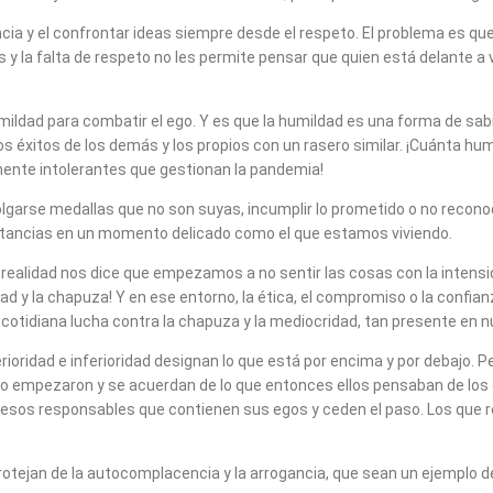
cia y el confrontar ideas siempre desde el respeto. El problema es que 
s y la falta de respeto no les permite pensar que quien está delante
umildad para combatir el ego. Y es que la humildad es una forma de sab
los éxitos de los demás y los propios con un rasero similar. ¡Cuánta h
ente intolerantes que gestionan la pandemia!
olgarse medallas que no son suyas, incumplir lo prometido o no recon
unstancias en un momento delicado como el que estamos viviendo.
. Y la realidad nos dice que empezamos a no sentir las cosas con la in
d y la chapuza! Y en ese entorno, la ética, el compromiso o la confian
y cotidiana lucha contra la chapuza y la mediocridad, tan presente en n
erioridad e inferioridad designan lo que está por encima y por debajo
ndo empezaron y se acuerdan de lo que entonces ellos pensaban de los
os responsables que contienen sus egos y ceden el paso. Los que resp
protejan de la autocomplacencia y la arrogancia, que sean un ejemplo 