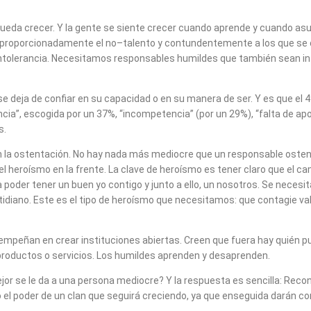
ueda crecer. Y la gente se siente crecer cuando aprende y cuando as
 proporcionadamente el no–talento y contundentemente a los que se c
intolerancia. Necesitamos responsables humildes que también sean int
 se deja de confiar en su capacidad o en su manera de ser. Y es que el 
cia”, escogida por un 37%, “incompetencia” (por un 29%), “falta de ap
s.
con la ostentación. No hay nada más mediocre que un responsable oste
er el heroísmo en la frente. La clave de heroísmo es tener claro que e
 poder tener un buen yo contigo y junto a ello, un nosotros. Se necesi
idiano. Este es el tipo de heroísmo que necesitamos: que contagie valor
 empeñan en crear instituciones abiertas. Creen que fuera hay quién 
 productos o servicios. Los humildes aprenden y desaprenden.
ejor se le da a una persona mediocre? Y la respuesta es sencilla: Rec
o el poder de un clan que seguirá creciendo, ya que enseguida darán c