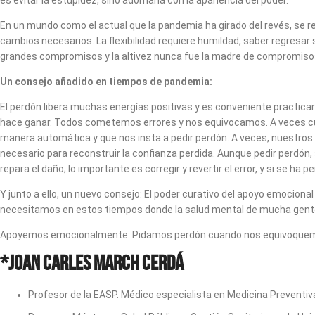
es evitar la estupidez, sino adornarla con la apariencia del poder.
En un mundo como el actual que la pandemia ha girado del revés, se r
cambios necesarios. La flexibilidad requiere humildad, saber regresar
grandes compromisos y la altivez nunca fue la madre de compromiso
Un consejo añadido en tiempos de pandemia:
El perdón libera muchas energías positivas y es conveniente practicar
hace ganar. Todos cometemos errores y nos equivocamos. A veces c
manera automática y que nos insta a pedir perdón. A veces, nuestros 
necesario para reconstruir la confianza perdida. Aunque pedir perdón, s
repara el daño; lo importante es corregir y revertir el error, y si se h
Y junto a ello, un nuevo consejo: El poder curativo del apoyo emocio
necesitamos en estos tiempos donde la salud mental de mucha gent
Apoyemos emocionalmente. Pidamos perdón cuando nos equivoquemos.
*Joan Carles March Cerdá
Profesor de la EASP. Médico especialista en Medicina Preventiv