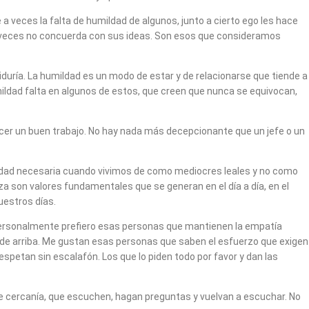
a veces la falta de humildad de algunos, junto a cierto ego les hace
 a veces no concuerda con sus ideas. Son esos que consideramos
iduría. La humildad es un modo de estar y de relacionarse que tiende a
umildad falta en algunos de estos, que creen que nunca se equivocan,
ocer un buen trabajo. No hay nada más decepcionante que un jefe o un
tensidad necesaria cuando vivimos de como mediocres leales y no como
za son valores fundamentales que se generan en el día a día, en el
uestros días.
. Personalmente prefiero esas personas que mantienen la empatía
 de arriba. Me gustan esas personas que saben el esfuerzo que exigen
etan sin escalafón. Los que lo piden todo por favor y dan las
de cercanía, que escuchen, hagan preguntas y vuelvan a escuchar. No