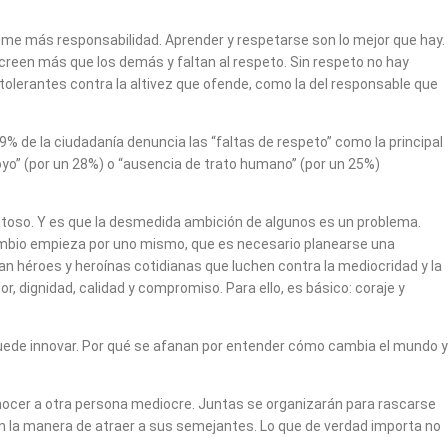
ume más responsabilidad. Aprender y respetarse son lo mejor que hay.
reen más que los demás y faltan al respeto. Sin respeto no hay
olerantes contra la altivez que ofende, como la del responsable que
49% de la ciudadanía denuncia las “faltas de respeto” como la principal
oyo” (por un 28%) o “ausencia de trato humano” (por un 25%)
ntoso. Y es que la desmedida ambición de algunos es un problema.
l cambio empieza por uno mismo, que es necesario planearse una
tan héroes y heroínas cotidianas que luchen contra la mediocridad y la
, dignidad, calidad y compromiso. Para ello, es básico: coraje y
puede innovar. Por qué se afanan por entender cómo cambia el mundo y
onocer a otra persona mediocre. Juntas se organizarán para rascarse
on la manera de atraer a sus semejantes. Lo que de verdad importa no