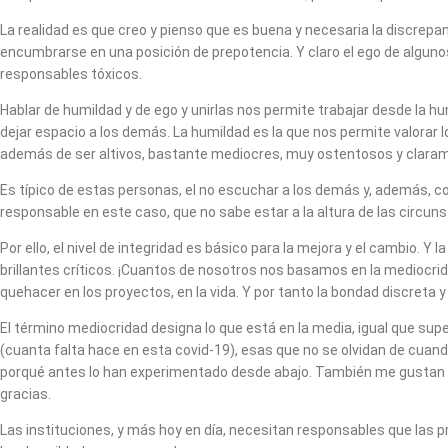
La realidad es que creo y pienso que es buena y necesaria la discrepan
encumbrarse en una posición de prepotencia. Y claro el ego de alguno
responsables tóxicos.
Hablar de humildad y de ego y unirlas nos permite trabajar desde la h
dejar espacio a los demás. La humildad es la que nos permite valorar 
además de ser altivos, bastante mediocres, muy ostentosos y claram
Es típico de estas personas, el no escuchar a los demás y, además, c
responsable en este caso, que no sabe estar a la altura de las circ
Por ello, el nivel de integridad es básico para la mejora y el cambio
brillantes críticos. ¡Cuantos de nosotros nos basamos en la mediocrida
quehacer en los proyectos, en la vida. Y por tanto la bondad discreta 
El término mediocridad designa lo que está en la media, igual que sup
(cuanta falta hace en esta covid-19), esas que no se olvidan de cua
porqué antes lo han experimentado desde abajo. También me gustan es
gracias.
Las instituciones, y más hoy en día, necesitan responsables que las 