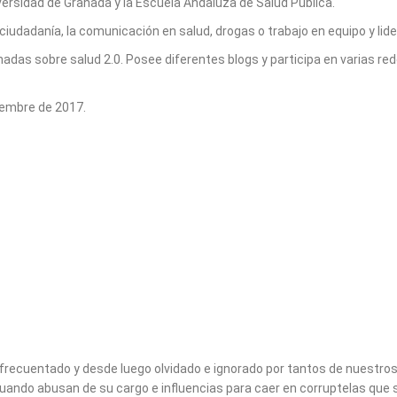
versidad de Granada y la Escuela Andaluza de Salud Pública.
iudadanía, la comunicación en salud, drogas o trabajo en equipo y lider
das sobre salud 2.0. Posee diferentes blogs y participa en varias r
iembre de 2017.
frecuentado y desde luego olvidado e ignorado por tantos de nuestros “
uando abusan de su cargo e influencias para caer en corruptelas que s