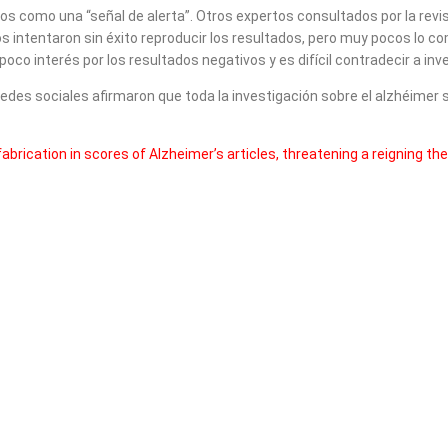
zgos como una “señal de alerta”. Otros expertos consultados por la re
intentaron sin éxito reproducir los resultados, pero muy pocos lo co
oco interés por los resultados negativos y es difícil contradecir a in
 redes sociales afirmaron que toda la investigación sobre el alzhéimer
brication in scores of Alzheimer’s articles, threatening a reigning theo