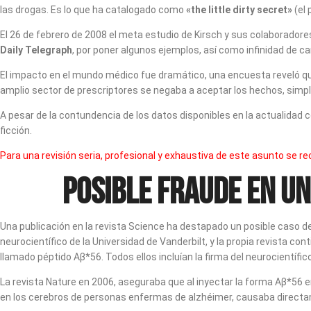
las drogas. Es lo que ha catalogado como
«the little dirty secret»
(el 
El 26 de febrero de 2008 el meta estudio de Kirsch y sus colaboradores
Daily Telegraph
, por poner algunos ejemplos, así como infinidad de ca
El impacto en el mundo médico fue dramático, una encuesta reveló qu
amplio sector de prescriptores se negaba a aceptar los hechos, simpl
A pesar de la contundencia de los datos disponibles en la actualidad 
ficción.
Para una revisión seria, profesional y exhaustiva de este asunto se re
Posible fraude en un
Una publicación en la revista Science ha destapado un posible caso de
neurocientífico de la Universidad de Vanderbilt, y la propia revista co
llamado péptido Aβ*56. Todos ellos incluían la firma del neurocientífic
La revista Nature en 2006, aseguraba que al inyectar la forma Aβ*56
en los cerebros de personas enfermas de alzhéimer, causaba directam