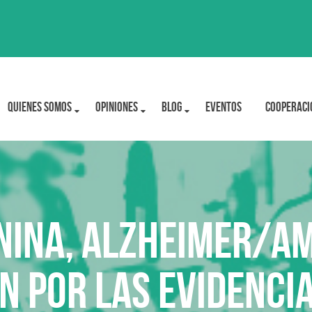
Quienes Somos
OPINIONES
BLOG
Eventos
Cooperaci
ina, Alzheimer/ami
n por las evidencia