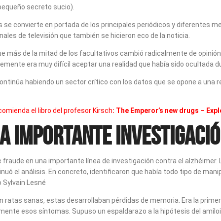
pequeño secreto sucio).
 se convierte en portada de los principales periódicos y diferentes me
nales de televisión que también se hicieron eco de la noticia.
e más de la mitad de los facultativos cambió radicalmente de opinión
emente era muy difícil aceptar una realidad que había sido ocultada 
continúa habiendo un sector crítico con los datos que se opone a una 
comienda el libro del profesor Kirsch
: The Emperor’s new drugs – Exp
a importante investigaci
 fraude en una importante línea de investigación contra el alzhéimer.
ntinuó el análisis. En concreto, identificaron que había todo tipo de m
o Sylvain Lesné
 en ratas sanas, estas desarrollaban pérdidas de memoria. Era la pri
ente esos síntomas. Supuso un espaldarazo a la hipótesis del amiloi