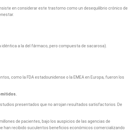
onsiste en considerar este trastorno como un desequilibrio crónico de
enestar.
a idéntica a la del fármaco, pero compuesta de sacarosa).
ntos, como la FDA estadounidense o la EMEA en Europa, fueron los
omitidos.
estudios presentados que no arrojan resultados satisfactorios. De
illones de pacientes, bajo los auspicios de las agencias de
que han recibido suculentos beneficios económicos comercializando