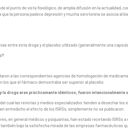
 el punto de vista fisiológico, de amplia difusión en la actualidad, c
ca que la persona padece depresión y mucha serotonina se asocia al bi
ivas entre esta droga y el placebo utilizado (generalmente una capsul
do?
ntaron a las correspondientes agencias de homologación de medicame
en los que el fármaco demostraba ser superior al placebo.
 y la droga eran prácticamente idénticos, fueron intencionalmente 
del cual las revistas y medios especializados tienden a desechar los 
n entredicho el efecto de los ISRSs, simplemente no se publicaron.
res, en general médicos y psiquiatras, han estado recetando ISRSs a m
to también bajo la satisfecha mirada de las empresas farmacéuticas 