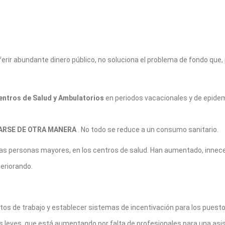
erir abundante dinero público, no soluciona el problema de fondo que
Centros de Salud y Ambulatorios
en periodos vacacionales y de epidemi
ZARSE DE OTRA MANERA
. No todo se reduce a un consumo sanitario.
a las personas mayores, en los centros de salud. Han aumentado, innec
eriorando.
os de trabajo y establecer sistemas de incentivación para los puestos
leves, que está aumentando por falta de profesionales para una asi