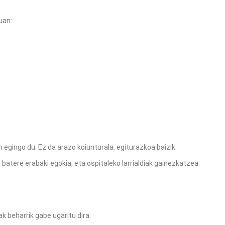
uan:
n egingo du. Ez da arazo koiunturala, egiturazkoa baizik.
atere erabaki egokia, eta ospitaleko larrialdiak gainezkatzea
k beharrik gabe ugaritu dira.