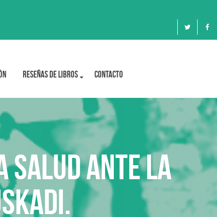
ón
Reseñas de libros
Contacto
A SALUD ANTE LA
USKADI.