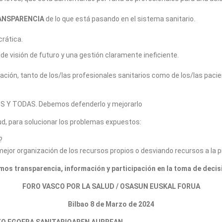
ANSPARENCIA
de lo que está pasando en el sistema sanitario.
rática.
de visión de futuro y una gestión claramente ineficiente.
ción, tanto de los/las profesionales sanitarios como de los/las pacie
OS Y TODAS. Debemos defenderlo y mejorarlo
lud, para solucionar los problemas expuestos:
?
ejor organización de los recursos propios o desviando recursos a la p
imos transparencia, información y participación en la toma de decis
FORO VASCO POR LA SALUD / OSASUN EUSKAL FORUA
Bilbao 8 de Marzo de 2024
O EGOERA SANITARIOAREN AURREAN