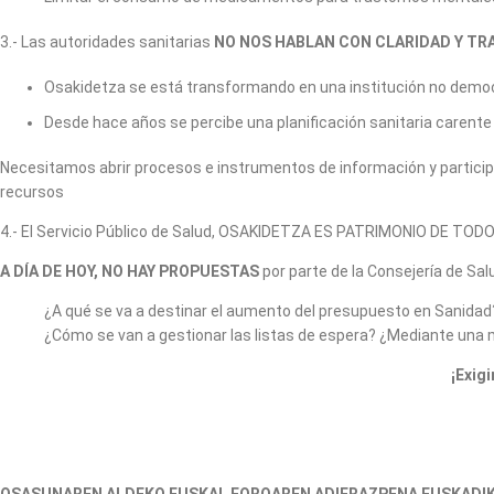
3.- Las autoridades sanitarias
NO NOS HABLAN CON CLARIDAD Y TR
Osakidetza se está transformando en una institución no democ
Desde hace años se percibe una planificación sanitaria carente 
Necesitamos abrir procesos e instrumentos de información y participa
recursos
4.- El Servicio Público de Salud, OSAKIDETZA ES PATRIMONIO DE TOD
A DÍA DE HOY, NO HAY PROPUESTAS
por parte de la Consejería de Sa
¿A qué se va a destinar el aumento del presupuesto en Sanidad
¿Cómo se van a gestionar las listas de espera? ¿Mediante una m
¡Exig
OSASUNAREN ALDEKO EUSKAL FOROAREN ADIERAZPENA EUSKADIK