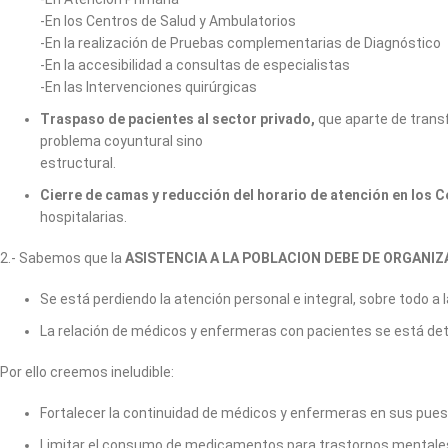
-En los Centros de Salud y Ambulatorios
-En la realización de Pruebas complementarias de Diagnóstico
-En la accesibilidad a consultas de especialistas
-En las Intervenciones quirúrgicas
Traspaso de pacientes al sector privado,
que aparte de transf
problema coyuntural sino
estructural.
Cierre de camas y reducción del horario de atención en los 
hospitalarias.
2.- Sabemos que la
ASISTENCIA A LA POBLACION DEBE DE ORGANI
Se está perdiendo la atención personal e integral, sobre todo 
La relación de médicos y enfermeras con pacientes se está det
Por ello creemos ineludible:
Fortalecer la continuidad de médicos y enfermeras en sus puest
Limitar el consumo de medicamentos para trastornos mentales 