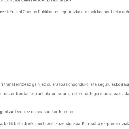
 ezak
Euskal Osasun Publikoaren egiturazko arazoak konpontzeko ord
gari transferitzeaz gain, ez du arazoa konponduko, eta seguru asko irau
sun-zentroetan eta anbulatorioetan arreta-ordutegia murriztea ez da b
aguntza.
Dena ez da osasun-kontsumoa.
a, batik bat adineko pertsonei zuzendurikoa. Kontsulta ez-presentziala