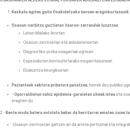
Kezkatu egiten gaitu Osakidetzako buruen
eraginkortasunik
Osasun-zerbitzu guztietan
itxaron-zerrendak luzatzea
:
Lehen Mailako Arretan
Osasun-zentroetan eta anbulatorioetan
Diagnostiko-proba osagarriak egitean
Espezialisten kontsultetarako irisgarritasunean
Ebakuntza kirurgikoetan
Pazienteak sektore pribatura pasatzea
; horrek diru publiko u
–
Oporraldietan nahiz epidemia-garaietan oheak ixtea
eta osa
eragiten du.
2.-
Beste modu batera antolatu behar da herritarrei ematen zaien l
-Osasun-zentroetan galtzen ari da arreta pertsonal eta integral