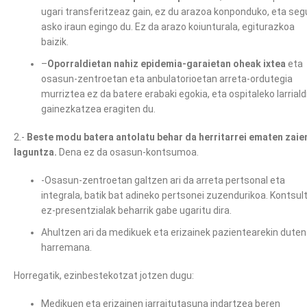
ugari transferitzeaz gain, ez du arazoa konponduko, eta seg
asko iraun egingo du. Ez da arazo koiunturala, egiturazkoa
baizik.
–
Oporraldietan nahiz epidemia-garaietan oheak ixtea
eta
osasun-zentroetan eta anbulatorioetan arreta-ordutegia
murriztea ez da batere erabaki egokia, eta ospitaleko larriald
gainezkatzea eragiten du.
2.-
Beste modu batera antolatu behar da herritarrei ematen zaie
laguntza.
Dena ez da osasun-kontsumoa.
-Osasun-zentroetan galtzen ari da arreta pertsonal eta
integrala, batik bat adineko pertsonei zuzendurikoa. Kontsul
ez-presentzialak beharrik gabe ugaritu dira.
Ahultzen ari da medikuek eta erizainek pazientearekin duten
harremana.
Horregatik, ezinbestekotzat jotzen dugu:
Medikuen eta erizainen jarraitutasuna indartzea beren