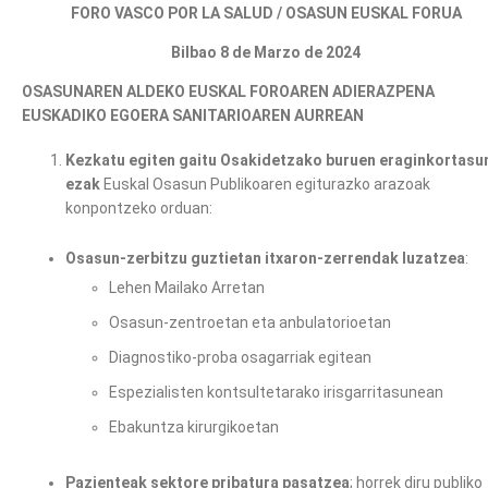
FORO VASCO POR LA SALUD / OSASUN EUSKAL FORUA
Bilbao 8 de Marzo de 2024
OSASUNAREN ALDEKO EUSKAL FOROAREN ADIERAZPENA
EUSKADIKO EGOERA SANITARIOAREN AURREAN
Kezkatu egiten gaitu Osakidetzako buruen
eraginkortasu
ezak
Euskal Osasun Publikoaren egiturazko arazoak
konpontzeko orduan:
Osasun-zerbitzu guztietan
itxaron-zerrendak luzatzea
:
Lehen Mailako Arretan
Osasun-zentroetan eta anbulatorioetan
Diagnostiko-proba osagarriak egitean
Espezialisten kontsultetarako irisgarritasunean
Ebakuntza kirurgikoetan
Pazienteak sektore pribatura pasatzea
; horrek diru publiko