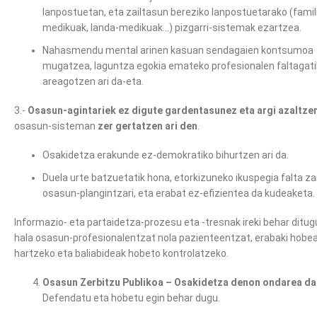
lanpostuetan, eta zailtasun bereziko lanpostuetarako (famil
medikuak, landa-medikuak…) pizgarri-sistemak ezartzea.
Nahasmendu mental arinen kasuan sendagaien kontsumoa
mugatzea, laguntza egokia emateko profesionalen faltagati
areagotzen ari da-eta.
3.-
Osasun-agintariek ez digute gardentasunez eta argi azaltze
osasun-sisteman
zer gertatzen ari den
.
Osakidetza erakunde ez-demokratiko bihurtzen ari da.
Duela urte batzuetatik hona, etorkizuneko ikuspegia falta za
osasun-plangintzari, eta erabat ez-efizientea da kudeaketa.
Informazio- eta partaidetza-prozesu eta -tresnak ireki behar ditug
hala osasun-profesionalentzat nola pazienteentzat, erabaki hobe
hartzeko eta baliabideak hobeto kontrolatzeko.
Osasun Zerbitzu Publikoa – Osakidetza denon ondarea da
Defendatu eta hobetu egin behar dugu.