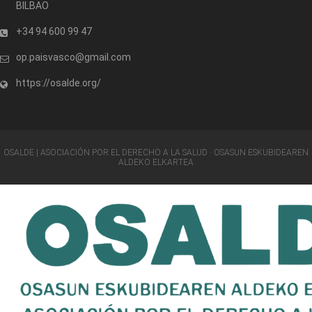
BILBAO
+34 94 600 99 47
op.paisvasco@gmail.com
https://osalde.org/
OSALDE | ASOCIACIÓN POR EL DERECHO A LA SALUD · OSASUN ESKUBIDEAREN
ALDEKO ELKARTEA