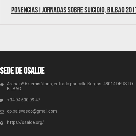
Ponencias I Jornadas sobre suicidio, Bilbao 201
Sede de OSALDE
Araba nº 6 semisótano, entrada por calle Burgos. 48014 DEUSTO-
BILBAO
+34 94 600 99 47
op.paisvasco@gmail.com
https://osalde.org/