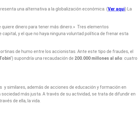
presenta una alternativa a la globalización económica. (
Ver aqui
) La
e quiere dinero para tener más dinero.» Tres elementos
 capital, y el que no haya ninguna voluntad política de frenar esta
rtinas de humo entre los accionistas. Ante este tipo de fraudes, el
Tobin’
) supondría una recaudación de
200.000 millones al año
: cuatro
os y similares, además de acciones de educación y formación en
 sociedad más justa. A través de su actividad, se trata de difundir en
vés de ella, la vida.