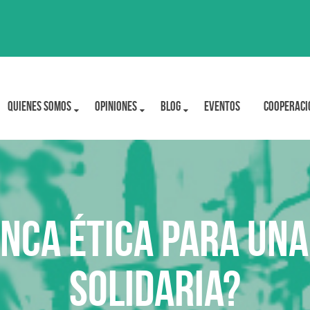
Quienes Somos
OPINIONES
BLOG
Eventos
Cooperaci
anca ética para una
solidaria?