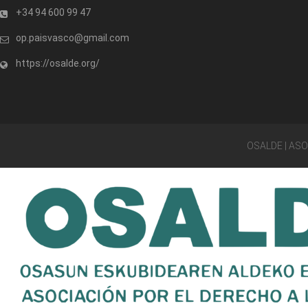
+34 94 600 99 47
op.paisvasco@gmail.com
https://osalde.org/
OSALDE | AS