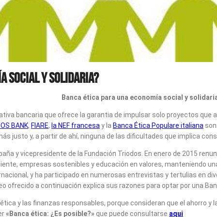
a social y solidaria?
Banca ética para una economía social y solidaria
nativa bancaria que ofrece la garantia de impulsar solo proyectos que
DOS BANK
,
FIARE
,
la NEF francesa
y la
Banca Ética Populare italiana
son 
s justo y, a partir de ahí, ninguna de las dificultades que implica con
aña y vicepresidente de la Fundación Triodos. En enero de 2015 renun
sciente, empresas sostenibles y educación en valores, manteniendo u
nacional, y ha participado en numerosas entrevistas y tertulias en di
video ofrecido a continuación explica sus razones para optar por una Ban
ética y las finanzas responsables, porque consideran que el ahorro y l
er
«Banca ética: ¿Es posible?»
que puede consultarse
aqui