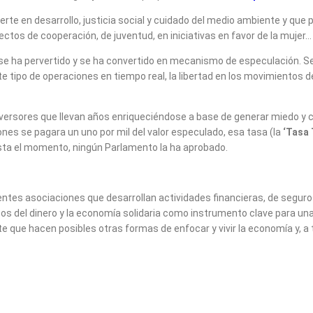
rte en desarrollo, justicia social y cuidado del medio ambiente y que 
ctos de cooperación, de juventud, en iniciativas en favor de la mujer…
 se ha pervertido y se ha convertido en mecanismo de especulación. S
e tipo de operaciones en tiempo real, la libertad en los movimientos de
versores que llevan años enriqueciéndose a base de generar miedo y co
nes se pagara un uno por mil del valor especulado, esa tasa (la
‘Tasa 
asta el momento, ningún Parlamento la ha aprobado.
ntes asociaciones que desarrollan actividades financieras, de segur
icos del dinero y la economía solidaria como instrumento clave para una
ue hacen posibles otras formas de enfocar y vivir la economía y, a tra