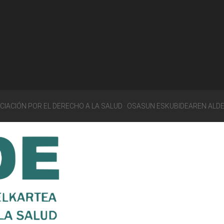
OCIACIÓN POR EL DERECHO A LA SALUD · OSASUN ESKUBIDEAREN ALD