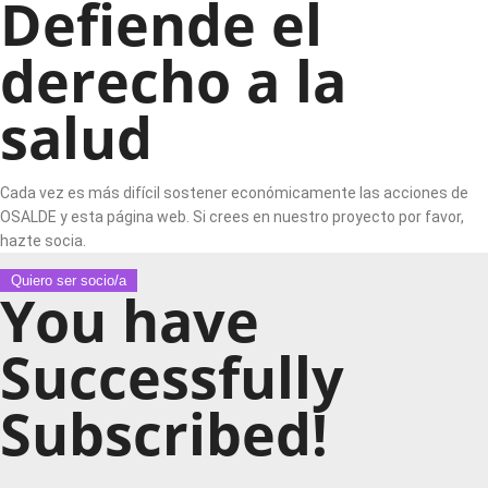
Defiende el
derecho a la
salud
Cada vez es más difícil sostener económicamente las acciones de
OSALDE y esta página web. Si crees en nuestro proyecto por favor,
hazte socia.
Quiero ser socio/a
You have
Successfully
Subscribed!