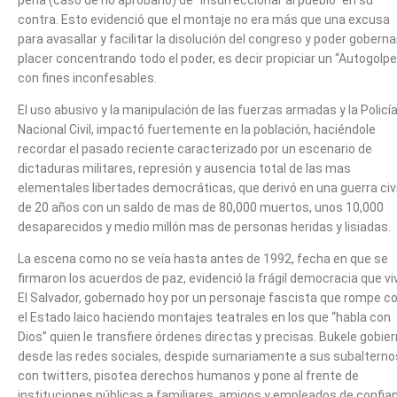
pena (caso de no aprobarlo) de “insurreccionar al pueblo” en su
contra. Esto evidenció que el montaje no era más que una excusa
para avasallar y facilitar la disolución del congreso y poder goberna
placer concentrando todo el poder, es decir propiciar un “Autogolpe
con fines inconfesables.
El uso abusivo y la manipulación de las fuerzas armadas y la Policí
Nacional Civil, impactó fuertemente en la población, haciéndole
recordar el pasado reciente caracterizado por un escenario de
dictaduras militares, represión y ausencia total de las mas
elementales libertades democráticas, que derivó en una guerra civi
de 20 años con un saldo de mas de 80,000 muertos, unos 10,000
desaparecidos y medio millón mas de personas heridas y lisiadas.
La escena como no se veía hasta antes de 1992, fecha en que se
firmaron los acuerdos de paz, evidenció la frágil democracia que vi
El Salvador, gobernado hoy por un personaje fascista que rompe c
el Estado laico haciendo montajes teatrales en los que “habla con
Dios” quien le transfiere órdenes directas y precisas. Bukele gobie
desde las redes sociales, despide sumariamente a sus subalterno
con twitters, pisotea derechos humanos y pone al frente de
instituciones públicas a familiares, amigos y empleados de confia