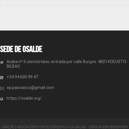
Sede de OSALDE
Araba nº 6 semisótano, entrada por calle Burgos. 48014 DEUSTO-
BILBAO
+34 94 600 99 47
op.paisvasco@gmail.com
https://osalde.org/
OSALDE | ASOCIACIÓN POR EL DERECHO A LA SALUD · OSASUN ESKUBIDEAREN