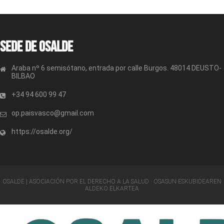
Sede de OSALDE
Araba nº 6 semisótano, entrada por calle Burgos. 48014 DEUSTO-
BILBAO
+34 94 600 99 47
op.paisvasco@gmail.com
https://osalde.org/
OSALDE | ASOCIACIÓN POR EL DERECHO A LA SALUD · OSASUN ESKUBIDEAREN
ALDEKO ELKARTEA