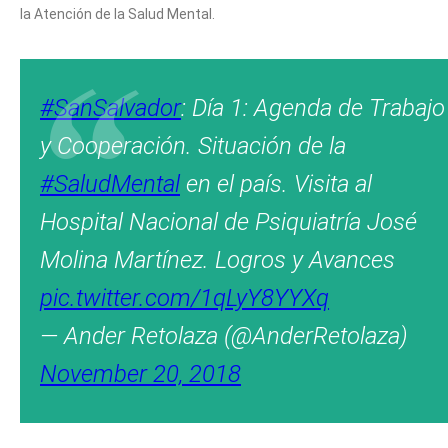
la Atención de la Salud Mental.
#SanSalvador
: Día 1: Agenda de Trabajo
y Cooperación. Situación de la
#SaludMental
en el país. Visita al
Hospital Nacional de Psiquiatría José
Molina Martínez. Logros y Avances
pic.twitter.com/1qLyY8YYXq
— Ander Retolaza (@AnderRetolaza)
November 20, 2018