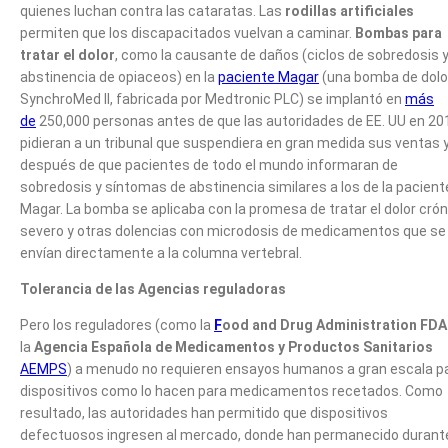
quienes luchan contra las cataratas. Las
rodillas artificiales
permiten que los discapacitados vuelvan a caminar.
Bombas para
tratar el dolor
, como la causante de daños (ciclos de sobredosis 
abstinencia de opiaceos) en la
paciente Magar
(una bomba de dolo
SynchroMed II, fabricada por Medtronic PLC) se implantó en
más
de
250,000 personas antes de que las autoridades de EE. UU en 20
pidieran a un tribunal que suspendiera en gran medida sus ventas 
después de que pacientes de todo el mundo informaran de
sobredosis y síntomas de abstinencia similares a los de la pacient
Magar. La bomba se aplicaba con la promesa de tratar el dolor crón
severo y otras dolencias con microdosis de medicamentos que se
envían directamente a la columna vertebral.
Tolerancia de las Agencias reguladoras
Pero los reguladores (como la
F
ood and Drug Administration FDA
la
Agencia Española de Medicamentos y Productos Sanitarios
AEMPS
) a menudo no requieren ensayos humanos a gran escala p
dispositivos como lo hacen para medicamentos recetados. Como
resultado, las autoridades han permitido que dispositivos
defectuosos ingresen al mercado, donde han permanecido durant