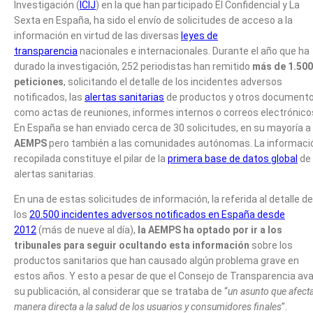
Investigación (
ICIJ
) en la que han participado El Confidencial y La
Sexta en España, ha sido el envío de solicitudes de acceso a la
información en virtud de las diversas
leyes de
transparencia
nacionales e internacionales. Durante el año que ha
durado la investigación, 252 periodistas han remitido
más de 1.500
peticiones
, solicitando el detalle de los incidentes adversos
notificados, las
alertas sanitarias
de productos y otros documento
como actas de reuniones, informes internos o correos electrónico
En España se han enviado cerca de 30 solicitudes, en su mayoría a 
AEMPS
pero también a las comunidades autónomas. La informaci
recopilada constituye el pilar de la
primera base de datos global
de
alertas sanitarias.
En una de estas solicitudes de información, la referida al detalle de
los
20.500 incidentes adversos notificados en España desde
2012
(más de nueve al día),
la AEMPS ha optado por ir a los
tribunales para seguir ocultando esta información
sobre los
productos sanitarios que han causado algún problema grave en
estos años. Y esto a pesar de que el Consejo de Transparencia ava
su publicación, al considerar que se trataba de “
un asunto que afect
manera directa a la salud de los usuarios y consumidores finales
”.