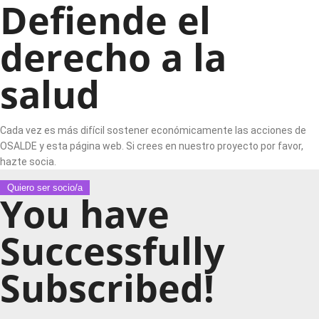
Defiende el
derecho a la
salud
Cada vez es más difícil sostener económicamente las acciones de
OSALDE y esta página web. Si crees en nuestro proyecto por favor,
hazte socia.
Quiero ser socio/a
You have
Successfully
Subscribed!