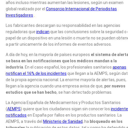
años incluso mientras aumentan las lesiones, según un examen
global realizado por el
Consorcio Internacional de Periodistas
Investigadores
.
Los fabricantes descargan su responsabilidad en las agencias
reguladoras que
indican
que las conclusiones sobre la seguridad o 
papel de un dispositivo en una lesión o muerte no se pueden obten
a partir unicamente de los informes de eventos adversos.
A día de hoy, en la mayoría de países europeos
el sistema de alert
se basa en las notificaciones que los médicos mandan a la
industria
. En el caso español, los profesionales sanitarios
apenas
notifican el 16% de los incidentes
que llegan a la AEMPS, según da
de la propia agencia nacional. La enorme mayoría de alertas, pues,
llegan a la agencia cuando una empresa avisa de que,
por nuevos
estudios que se han hecho
, se han detectado problemas.
La Agencia Española de Medicamentos y Productos Sanitarios
(
AEMPS
) quiere que los ciudadanos sigan sin conocer los
incident
notificados
en España por fallos en los productos sanitarios. La
AEMPS, a través del
Ministerio de Sanidad
, ha
bloqueado en los
tribunales
la publicación de estos datos, tal y como ha defendido e