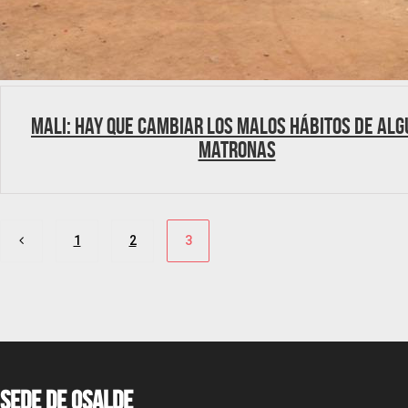
Mali: Hay que cambiar los malos hábitos de al
matronas
Paginación
1
2
3
de
entradas
Sede de OSALDE