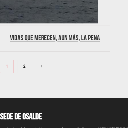
VIDAS QUE MERECEN, AUN MÁS, LA PENA
Paginación
1
2
de
entradas
Sede de OSALDE