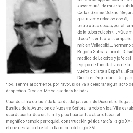
«ayer murió, de muerte súbit
Carlos Salinas Solano. Segur
que tuviste relación con él,
entre otras cosas, por el te
de la tuberculosis». ¿»Que 
dices? -contesté-, compañe
mío en Valladolid…, hermano 
Begoña Salinas…hijo de D. Isid
médico de Lekeitio y jefe del
equipo de facultativos de la
vuelta ciclista a España …¡Po
Dios!, recién jubilado. Un gran
tipo. Tenme al corriente, por favor, si se va a celebrar algún acto d
despedida. Gracias. Me he quedado helado».
Cuando al filo de las 7 de la tarde, del jueves 5 de Diciembre llegué a
Basílica de la Asunción de Nuestra Señora, la noble y leal Villa esta
casi desierta. Sus siete mil y pico habitantes abarrotaban el
magnífico templo parroquial, construcción gótica tardía -siglo XV-
el que destaca el retablo flamenco del siglo XVI.