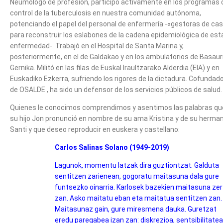
Neumólogo de profesión, participó activamente en los programas 
control de la tuberculosis en nuestra comunidad autónoma,
potenciando el papel del personal de enfermería -«gestoras de ca
para reconstruir los eslabones de la cadena epidemiológica de est
enfermedad-. Trabajó en el Hospital de Santa Marina y,
posteriormente, en el de Galdakao y en los ambulatorios de Basauri
Gernika. Militó en las filas de Euskal Iraultzarako Alderdia (EIA) y en
Euskadiko Ezkerra, sufriendo los rigores de la dictadura. Cofundad
de OSALDE , ha sido un defensor de los servicios públicos de salud.
Quienes le conocimos comprendimos y asentimos las palabras qu
su hijo Jon pronunció en nombre de su ama Kristina y de su herma
Santi y que deseo reproducir en euskera y castellano:
Carlos Salinas Solano (1949-2019)
Lagunok, momentu latzak dira guztiontzat. Galduta
sentitzen zarienean, gogoratu maitasuna dala gure
funtsezko oinarria. Karlosek bazekien maitasuna zer
zan. Asko maitatu eban eta maitatua sentitzen zan.
Maitasunaz gain, gure miresmena dauka. Guretzat
eredu paregabea izan zan: diskrezioa, sentsibilitatea