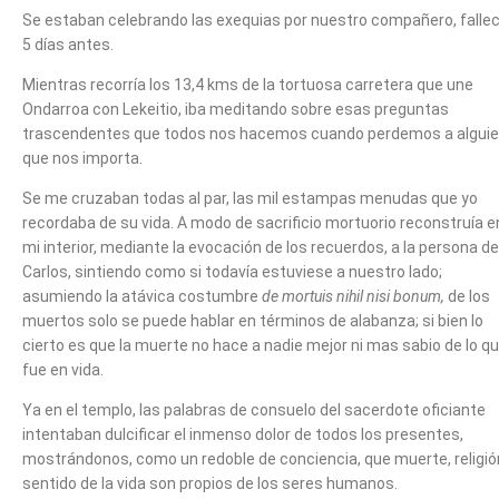
Se estaban celebrando las exequias por nuestro compañero, fallec
5 días antes.
Mientras recorría los 13,4 kms de la tortuosa carretera que une
Ondarroa con Lekeitio, iba meditando sobre esas preguntas
trascendentes que todos nos hacemos cuando perdemos a algui
que nos importa.
Se me cruzaban todas al par, las mil estampas menudas que yo
recordaba de su vida. A modo de sacrificio mortuorio reconstruía e
mi interior, mediante la evocación de los recuerdos, a la persona de
Carlos, sintiendo como si todavía estuviese a nuestro lado;
asumiendo la atávica costumbre
de mortuis nihil nisi bonum,
de los
muertos solo se puede hablar en términos de alabanza; si bien lo
cierto es que la muerte no hace a nadie mejor ni mas sabio de lo q
fue en vida.
Ya en el templo, las palabras de consuelo del sacerdote oficiante
intentaban dulcificar el inmenso dolor de todos los presentes,
mostrándonos, como un redoble de conciencia, que muerte, religió
sentido de la vida son propios de los seres humanos.