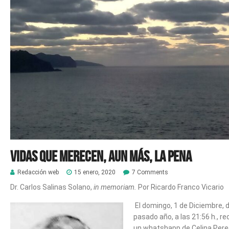
VIDAS QUE MERECEN, AUN MÁS, LA PENA
Redacción web
15 enero, 2020
7 Comments
Dr. Carlos Salinas Solano,
in memoriam.
Por Ricardo Franco Vicario
El domingo, 1 de Diciembre, d
pasado año, a las 21:56 h., rec
un whatshapp de Celina Per