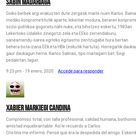
Sabin Madariaga
Goiko berbek argi erakusten dute zergatik maite nuen Karlos. Baina
mediku konprometitutik aparte, lekeitiar modura, beraren konprom
sozio-politikoa gogoratu nahi nuke, eta bihotzez eskertu, 1983an
Lekeitioko Udaleko zinegotzi zela eta EEko zerrendaburu,
saneamendu-sarea egiteko egitasmo zentzugabe hura bertan
behera bota izana EEk eta HBk (eskutik hartuta). Horregaitik dauk
gaur daukagun herria. Karlos Salinas, tipo maitagarri bat. Segi
pedaletan, lagun.
9:23 pm - 19 enero, 2020
Accede para responder
Xabier Markiegi Candina
Compromiso total, con talla profesional, calidad humana, bonhomí
amistad inquebrantable. Así le recuerdo a Carlos.
Cristina me informó. Pensé que era la despedida del amigo. Eskerri