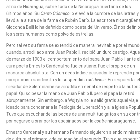
alma de Nicaragua, sobre todo de la Nicaragua huérfana de los
últimos años. Su
Canto Cósmico
lo elevó a la cumbre de las letras y 
llevó a la altura de la fama de Rubén Darío. La escritora nicaragüen
Gioconda Belli lo ha definido como poeta del Universo. Él nos definió
los seres humanos como polvo de estrellas.
Pero tal vez su fama se extendió de manera inevitable por el mund
cuando, arrodillado ante Juan Pablo II. recibió un duro castigo. Aque
de marzo de 1983 el comportamiento del papa Juan Pablo II ante e
cura poeta Ernesto Cardenal no fue cristiano. Fue el propio de un
monarca absolutista. Con un dedo índice acusador le reprendió por
compromiso sandinista y lo suspendió a
ad divinis.
En respuesta, el
creador de Solentiname se arrodilló en señal de respeto a la autori
papal. Quiso besar la mano de Juan Pablo II, pero el papa la retiró
abruptamente. Sin embargo, a Wojtyla no le salió gratis aquel viaje
ideado para condenar a la Teología de Liberación y a la Iglesia Popul
Tuvo que escuchar de las bocas de una multitud gritos en su cont
por negarse a orar por los asesinados por la
contra
nicaragüense.
Ernesto Cardenal y su hermano Fernando siguieron siendo ministr
de cultura el primero y de educación el segundo. Tuvo que esperar