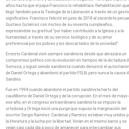
años hasta que el papa Francisco lo rehabilitara. Rehabilitación qu
llegó también para la Teología de la Liberación a través de un gesto
significativo: Francisco felicitó en junio de 2018 al sacerdote peru
Gustavo Gutiérrez con motivo de su noventa cumpleaños,
expresándole su gratitud “por haber contribuido a la Iglesia y a la
humanidad, a través de su servicio teológico y de su amor
preferencial por los pobres y los descartados de la sociedad”.
Ernesto Cardenal vivió siempre sandinista desde que abrazara un
compromiso político con la revolución en tiempos de la dictadura 
Somoza, y siguió siendo sandinista cuando denunció el autoritari
de Daniel Ortega y abandonó el partido FSLN, pero nunca la causa 
Sandino.
Fue en 1994 cuando abandonó el partido sandinista harto del
caudillismo de Daniel Ortega y de la corrupción. En el mes de mayo
ese año, en el congreso extraordinario sandinista se impuso la
ortodoxia y Ortega inició una purga que supuso la marginación del
escritor Sergio Ramírez. Cardenal y Ramírez estaban muy unidos p
la literatura y la lucha por la libertad. Vivían en el mismo barrio y se
veían casi cada día a poco de amanecer para intercambiar sus