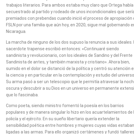
trabajos literarios. Para ambos estaba muy claro que Ortega había
secuestrado al partido y rodeado de unos incondicionales que serí
premiados con prebendas cuando inició el proceso de apropiación 
FSLN por una familia que aún hoy, en 2020, sigue mal gobernando e
Nicaragua.
La marcha de ninguno de los dos supuso la renuncia a sus ideales. 
sacerdote trapense escribió entonces: «Continuaré siendo
sandinista y revolucionario, con los ideales de Sandino y del Frente
Sandinista de antes, y también marxista y cristiano». Ahora bien,
sumido en el dolor se distanció de la política y centró su atención 
la ciencia y en particular en la contemplación y estudio del universo
Su arma pasó a ser un telescopio que le permitía atravesar la noc
oscura y descubrir a su Dios en un universo en permanente extens
que lo fascinaba.
Como poeta, siendo ministro fomentó la poesía en los barrios
populares y de manera singular lo hizo en los acuartelamientos de 
policía y el ejército. En su sueño libertario quería extender la
sensibilidad poética entre hombres y mujeres cuyas vidas estaba
ligadas a las armas. Para ello organizó certámenes y fundó talleres