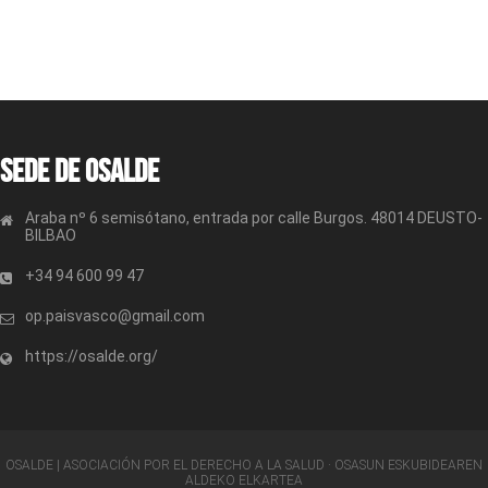
Sede de OSALDE
Araba nº 6 semisótano, entrada por calle Burgos. 48014 DEUSTO-
BILBAO
+34 94 600 99 47
op.paisvasco@gmail.com
https://osalde.org/
OSALDE | ASOCIACIÓN POR EL DERECHO A LA SALUD · OSASUN ESKUBIDEAREN
ALDEKO ELKARTEA