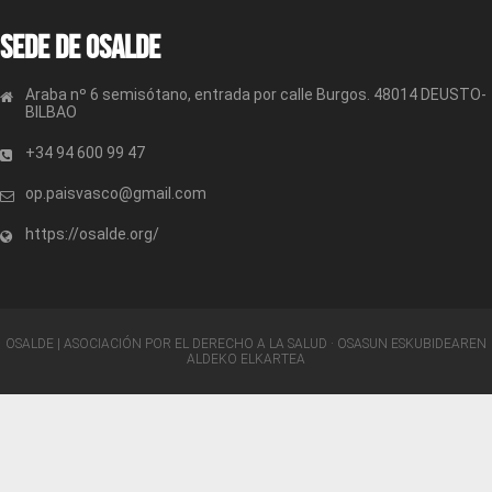
Sede de OSALDE
Araba nº 6 semisótano, entrada por calle Burgos. 48014 DEUSTO-
BILBAO
+34 94 600 99 47
op.paisvasco@gmail.com
https://osalde.org/
OSALDE | ASOCIACIÓN POR EL DERECHO A LA SALUD · OSASUN ESKUBIDEAREN
ALDEKO ELKARTEA