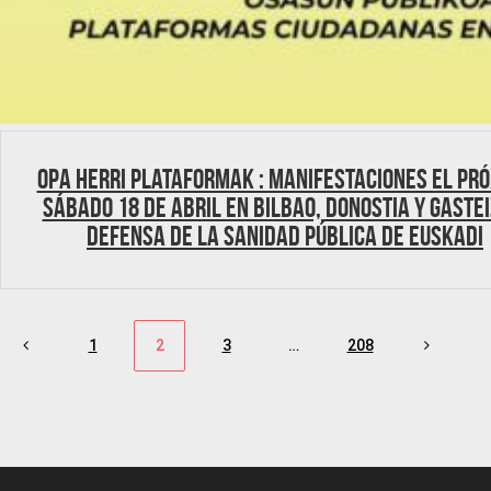
OPA Herri Plataformak : Manifestaciones el pr
sábado 18 de abril en Bilbao, Donostia y Gastei
defensa de la sanidad pública de Euskadi
Paginación
1
2
3
…
208
de
entradas