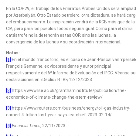
En la COP29, el trabajo de los Emiratos Árabes Unidos será amplia
por Azerbaiyán. Otro Estado petrolero, otra dictadura, se hará carg
del embaucamiento. La inspiración vendrá de la KGB más que de la
CIA, pero para los pueblos todos seguirá igual. Como para el clima…
catástrofe no la detendrán estas COP, sino las luchas, la
convergencia de las luchas y su coordinación internacional.
Notas:
[1]
En el mundo francófono, es el caso de Jean-Pascal van Ypersel
François Gemenne, ex vicepresidente y autor principal
respectivamente del 6º Informe de Evaluación del IPCC. Véanse su
declaraciones en «Déclic» RTBF, 12/12/2023.
[2]
https://www.lse.ac.uk/granthaminstitute/publication/the-
economics-of-climate-change-the-stern-review/
[3]
https://www.reuters.com/business/energy/oil-gas-industry-
earned-4-trillion-last-year-says-iea-chief-2023-02-14/
[4]
Financial Times
, 22/11/2023