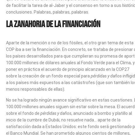
de facilitar la tarea de al-Jaber y el consenso en torno a sus
históri
conclusiones. Palabras, palabras, palabras.
La zanahoria de la financiación
Aparte de la mención o no de los fósiles, el otro gran tema de esta
COP iba a ser la financiación. En concreto, se trataba de presionar 
los países desarrollados para que cumplieran su promesa de aport
100.000 millones de dólares anuales al Fondo Verde para el Clima, y
poner en práctica el acuerdo de principio alcanzado en la COP27
sobre la creación de un fondo especial para
pérdidas y daños
infligi
a los países más expuestos a las catástrofes (que son también lo
menos responsables de ellas).
No se ha logrado ningún avance significativo en estas cuestiones.
100.000 millones anuales siguen sin estar sobre la mesa. El acuer
sobre el fondo de
pérdidas y daños
, anunciado a bombo y platillo al
inicio de la cumbre de Dubái, no resuelve nada… aparte de la
satisfacción dada a Estados Unidos: este fondo será gestionado p
el Banco Mundial. Se han prometido algunos cientos de millones,