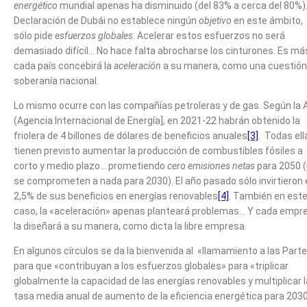
energético
mundial apenas ha disminuido (del 83% a cerca del 80%).
Declaración de Dubái no establece ningún
objetivo
en este ámbito,
sólo pide
esfuerzos globales
. Acelerar estos esfuerzos no será
demasiado difícil… No hace falta abrocharse los cinturones. Es má
cada país concebirá la
aceleración
a su manera, como una cuestión
soberanía nacional.
Lo mismo ocurre con las compañías petroleras y de gas. Según la 
(Agencia Internacional de Energía], en 2021-22 habrán obtenido la
friolera de 4 billones de dólares de beneficios anuales
[3]
. Todas ell
tienen previsto aumentar la producción de combustibles fósiles a
corto y medio plazo… prometiendo
cero emisiones netas
para 2050 
se comprometen a nada para 2030). El año pasado sólo invirtieron 
2,5% de sus beneficios en energías renovables
[4]
. También en est
caso, la «aceleración» apenas planteará problemas… Y cada empr
la diseñará a su manera, como dicta la libre empresa.
En algunos círculos se da la bienvenida al «llamamiento a las Part
para que «contribuyan a los esfuerzos globales» para «triplicar
globalmente la capacidad de las energías renovables y multiplicar l
tasa media anual de aumento de la eficiencia energética para 2030