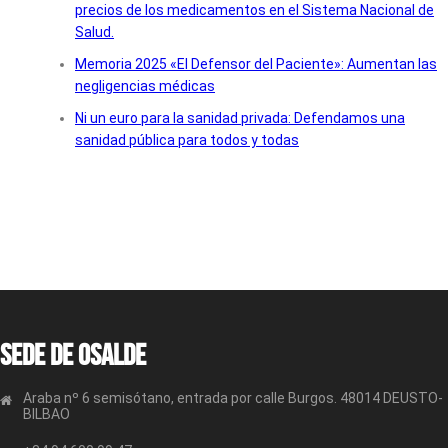
precios de los medicamentos en el Sistema Nacional de
Salud.
Memoria 2025 «El Defensor del Paciente»: Aumentan las
negligencias médicas
Ni un euro para la sanidad privada: Defendamos una
sanidad pública para todos y todas
Sede de OSALDE
Araba nº 6 semisótano, entrada por calle Burgos. 48014 DEUSTO-
BILBAO