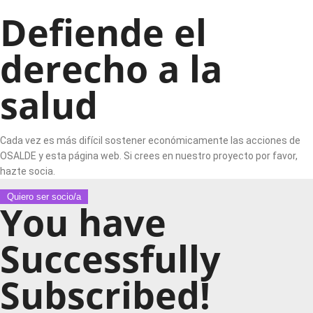
Defiende el
derecho a la
salud
Cada vez es más difícil sostener económicamente las acciones de
OSALDE y esta página web. Si crees en nuestro proyecto por favor,
hazte socia.
Quiero ser socio/a
You have
Successfully
Subscribed!