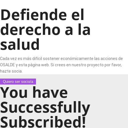
Defiende el
derecho a la
salud
Cada vez es más difícil sostener económicamente las acciones de
OSALDE y esta página web. Si crees en nuestro proyecto por favor,
hazte socia.
Quiero ser socio/a
You have
Successfully
Subscribed!