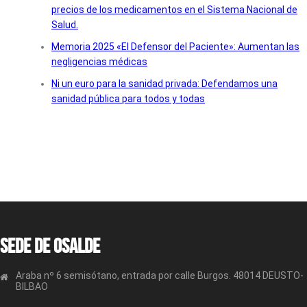
precios de los medicamentos en el Sistema Nacional de
Salud.
Memoria 2025 «El Defensor del Paciente»: Aumentan las
negligencias médicas
Ni un euro para la sanidad privada: Defendamos una
sanidad pública para todos y todas
Sede de OSALDE
Araba nº 6 semisótano, entrada por calle Burgos. 48014 DEUSTO-
BILBAO