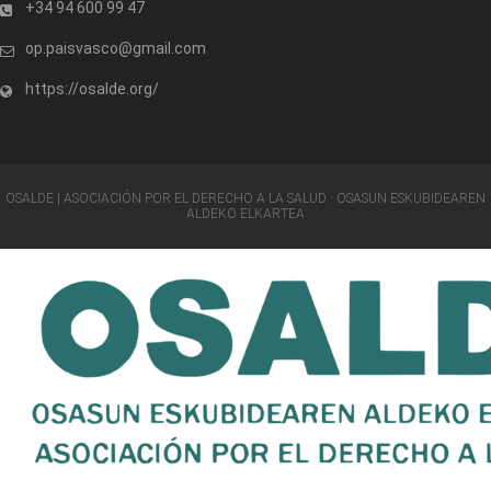
+34 94 600 99 47
op.paisvasco@gmail.com
https://osalde.org/
OSALDE | ASOCIACIÓN POR EL DERECHO A LA SALUD · OSASUN ESKUBIDEAREN
ALDEKO ELKARTEA