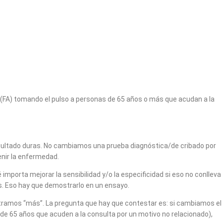
lar (FA) tomando el pulso a personas de 65 años o más que acudan a la
esultado duras. No cambiamos una prueba diagnóstica/de cribado por
venir la enfermedad.
porta mejorar la sensibilidad y/o la especificidad si eso no conlleva
os. Eso hay que demostrarlo en un ensayo.
ontramos “más”. La pregunta que hay que contestar es: si cambiamos el
 de 65 años que acuden a la consulta por un motivo no relacionado),