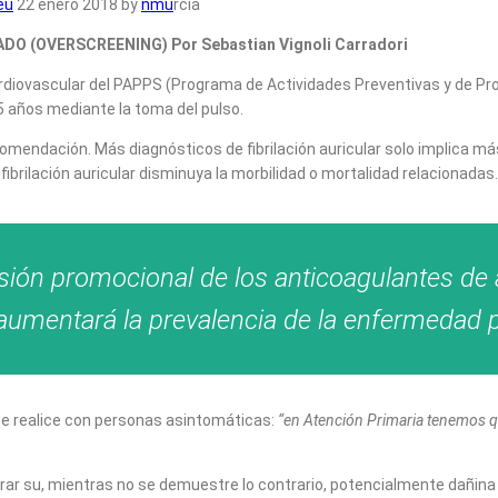
eu
22 enero 2018 by
nmu
rcia
O (OVERSCREENING) Por Sebastian Vignoli Carradori
cardiovascular del PAPPS (Programa de Actividades Preventivas y de Pr
65 años mediante la toma del pulso.
ecomendación. Más diagnósticos de fibrilación auricular solo implica 
brilación auricular disminuya la morbilidad o mortalidad relacionadas.
sión promocional de los anticoagulantes de 
umentará la prevalencia de la enfermedad p
 se realice con personas asintomáticas:
“en Atención Primaria tenemos qu
erar su, mientras no se demuestre lo contrario, potencialmente dañin