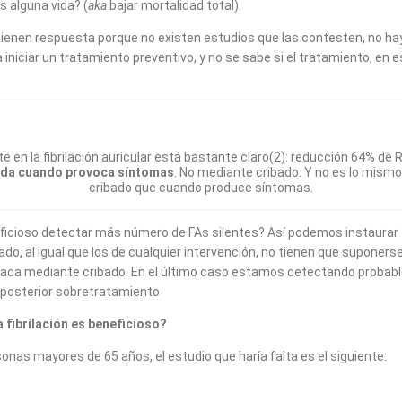
s alguna vida? (
aka
bajar mortalidad total).
ienen respuesta porque no existen estudios que las contesten, no hay 
a iniciar un tratamiento preventivo, y no se sabe si el tratamiento, en
en la fibrilación auricular está bastante claro(2): reducción 64% de R
ctada cuando provoca síntomas
. No mediante cribado. Y no es lo mismo
cribado que cuando produce síntomas.
neficioso detectar más número de FAs silentes? Así podemos instaur
ibado, al igual que los de cualquier intervención, no tienen que suponer
tada mediante cribado. En el último caso estamos detectando proba
l posterior sobretratamiento
a fibrilación es beneficioso?
nas mayores de 65 años, el estudio que haría falta es el siguiente: