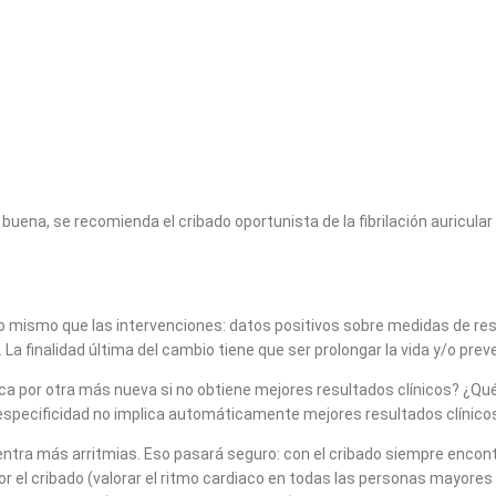
y buena, se recomienda el cribado oportunista de la fibrilación auricu
lo mismo que las intervenciones: datos positivos sobre medidas de r
. La finalidad última del cambio tiene que ser prolongar la vida y/o pre
por otra más nueva si no obtiene mejores resultados clínicos? ¿Qué im
/o especificidad no implica automáticamente mejores resultados clínic
cuentra más arritmias. Eso pasará seguro: con el cribado siempre enc
r el cribado (valorar el ritmo cardiaco en todas las personas mayores