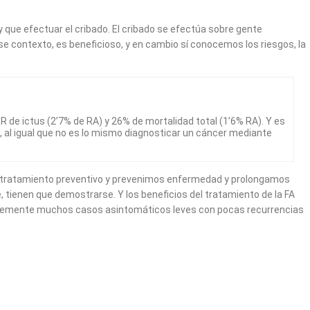
que efectuar el cribado. El cribado se efectúa sobre gente
 ese contexto, es beneficioso, y en cambio sí conocemos los riesgos, la
R de ictus (2’7% de RA) y 26% de mortalidad total (1’6% RA). Y es
, al igual que no es lo mismo diagnosticar un cáncer mediante
ar tratamiento preventivo y prevenimos enfermedad y prolongamos
se, tienen que demostrarse. Y los beneficios del tratamiento de la FA
blemente muchos casos asintomáticos leves con pocas recurrencias