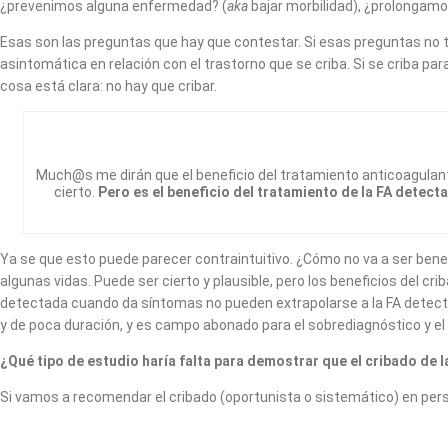
¿prevenimos alguna enfermedad? (
aka
bajar morbilidad), ¿prolongamo
Esas son las preguntas que hay que contestar. Si esas preguntas no t
asintomática en relación con el trastorno que se criba. Si se criba par
cosa está clara: no hay que cribar.
Much@s me dirán que el beneficio del tratamiento anticoagulante 
cierto.
Pero es el beneficio del tratamiento de la FA dete
Ya se que esto puede parecer contraintuitivo. ¿Cómo no va a ser be
algunas vidas. Puede ser cierto y plausible, pero los beneficios del cr
detectada cuando da síntomas no pueden extrapolarse a la FA detec
y de poca duración, y es campo abonado para el sobrediagnóstico y e
¿Qué tipo de estudio haría falta para demostrar que el cribado de l
Si vamos a recomendar el cribado (oportunista o sistemático) en perso