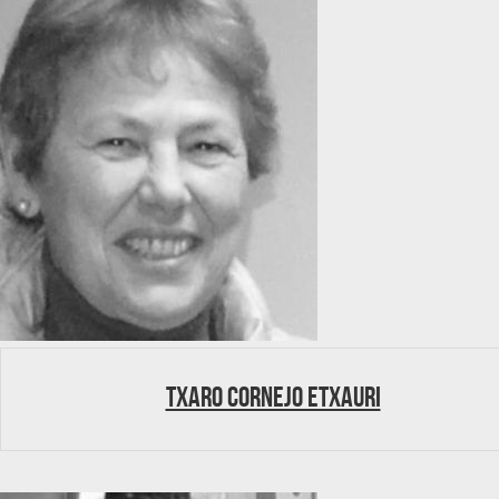
Txaro Cornejo Etxauri