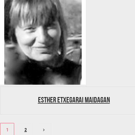
Esther Etxegarai Maidagan
Paginación
1
2