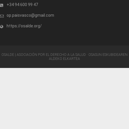
+34 94 600 99 47
op.paisvasco@gmail.com
https://osalde.org/
OSALDE | ASOCIACIÓN POR EL DERECHO A LA SALUD · OSASUN ESKUBIDEAREN
ALDEKO ELKARTEA