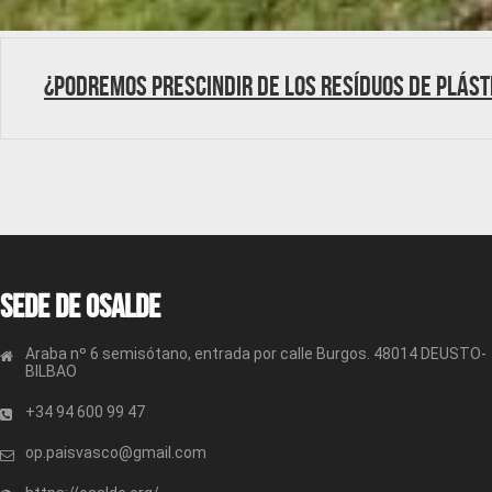
¿Podremos prescindir de los resíduos de plást
Sede de OSALDE
Araba nº 6 semisótano, entrada por calle Burgos. 48014 DEUSTO-
BILBAO
+34 94 600 99 47
op.paisvasco@gmail.com