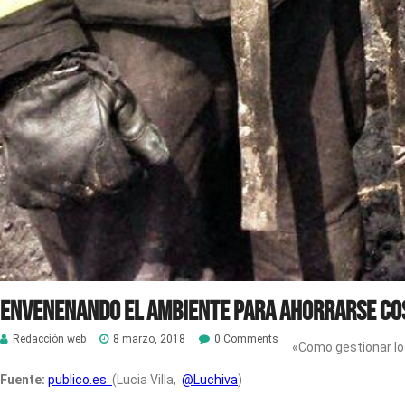
Envenenando el ambiente para ahorrarse co
Redacción web
8 marzo, 2018
0 Comments
«Como gestionar lo
Fuente:
publico.es
(Lucia Villa,
@Luchiva
)