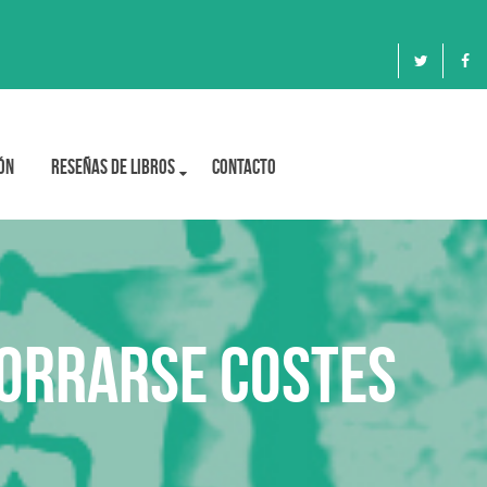
ón
Reseñas de libros
Contacto
orrarse costes