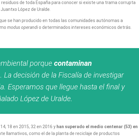
 residuos de toda España para conocer si existe una trama corrupta
 Juantxo López de Uralde.
que se han producido en todas las comunidades autónomas a
ismo
modus operandi
o determinados intereses económicos detrás.
 ambiental porque
contaminan
 La decisión de la Fiscalía de investigar
a. Esperamos que llegue hasta el final y
ñalado López de Uralde.
014, 18 en 2015, 32 en 2016 y
han superado el medio centenar (53) en
te llamativos, como el de la planta de reciclaje de productos