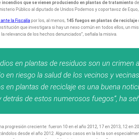
e
incendios que se vienen produciendo en plantas de tratamiento
de
nisterio Público al diputado de Unidos Podemos y coportavoz de Equo,
ante la Fiscalía
por los, al menos,
145 fuegos en plantas de reciclaje
 institución que investigara si hay un nexo común en todos ellos, un m
 la relevancia de los hechos denunciados”, señala la misiva.
dios en plantas de residuos son un crimen
 en riesgo la salud de los vecinos y vecinas.
s en plantas de reciclaje es una buena notici
ay detrás de estos numerosos fuegos”, ha se
a progresión creciente: fueron 10 en el año 2012, 17 en 2013, 12 en 2
lizándolos desde el año 2012. Algunos casos en la lista son especialmen