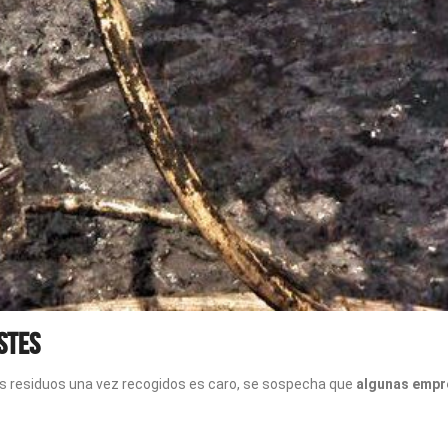
stes
s residuos una vez recogidos es caro, se sospecha que
algunas empre