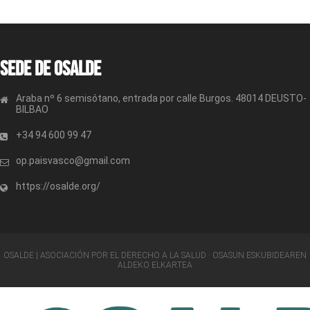
Sede de OSALDE
Araba nº 6 semisótano, entrada por calle Burgos. 48014 DEUSTO-
BILBAO
+34 94 600 99 47
op.paisvasco@gmail.com
https://osalde.org/
OSALDE | ASOCIACIÓN POR EL DERECHO A LA SALUD · OSASUN ESKUBIDEAREN
ALDEKO ELKARTEA