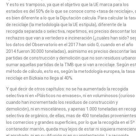
Y esto es tramposo, ya que el objetivo que la UE marca para los
estados es del 50% de lo que se conoce como «tasa de reciclaje»,
es bien diferente a lo que la Diputación calcula. Para calcular la tas
de reciclaje (la metodología que la UE estipula), diferente de la
recogida separada o selectiva, repetimos, es preciso descontar lo
rechazos que van a vertedero e incineración (¿cuales han sido? s
los datos del Observatorio en el 2017 han sido 0, cuando en el año
2014 fueron 30.000 toneladas), asimismo es preciso descontar la
partidas de construcción y demolición que no son residuos urbano
sumar aquellas partidas de la TMB que si van a reciclaje. Según es
método de cálculo, esto es, según la metodología europea, la tasa
reciclaje en Bizkaia no llega al 40%.
Y qué decir de otros capítulos: no se ha aumentado la recogida
selectiva ni en «Plásticos no envases», ni en voluminosos (curioso
cuando han incrementado los residuos de construcción y
demolición), ni en misceláneos, y apenas 1.000 toneladas en recog
selectiva de orgánico, de ellas, mas de 400 toneladas proveniente
los comercios y grandes superficies, por lo que la recogida en el 5º
contenedor marrón, queda muy lejos de estar ni siquiera merecien
el aprobado, ni en su difusión ni en su implantación. La recogida