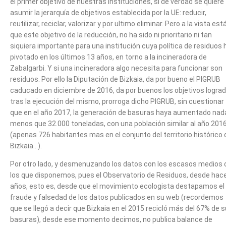
el primer objetivo de nuestras instituciones, si de verdad se quiere
asumir la jerarquía de objetivos establecida por la UE: reducir,
reutilizar, reciclar, valorizar y por ultimo eliminar. Pero a la vista est
que este objetivo de la reducción, no ha sido ni prioritario ni tan
siquiera importante para una institución cuya política de residuos 
pivotado en los últimos 13 años, en torno a la incineradora de
Zabalgarbi. Y si una incineradora algo necesita para funcionar son
residuos. Por ello la Diputación de Bizkaia, da por bueno el PIGRUB
caducado en diciembre de 2016, da por buenos los objetivos logra
tras la ejecución del mismo, prorroga dicho PIGRUB, sin cuestionar
que en el año 2017, la generación de basuras haya aumentado nad
menos que 32.000 toneladas, con una población similar al año 201
(apenas 726 habitantes mas en el conjunto del territorio histórico 
Bizkaia…).
Por otro lado, y desmenuzando los datos con los escasos medios 
los que disponemos, pues el Observatorio de Residuos, desde hac
años, esto es, desde que el movimiento ecologista destapamos el
fraude y falsedad de los datos publicados en su web (recordemos
que se llegó a decir que Bizkaia en el 2015 recicló más del 67% de 
basuras), desde ese momento decimos, no publica balance de